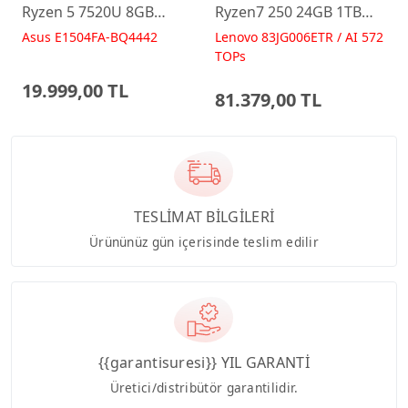
Ryzen 5 7520U 8GB
Ryzen7 250 24GB 1TB
512GB 15.6 FreeDos
RTX5060 15.6 IPS FHD
Asus E1504FA-BQ4442
Lenovo 83JG006ETR / AI 572
E1504FA-BQ4442 Laptop
FreeDos Gaming
TOPs
Dizüstü Bilgisayar
19.999,00 TL
81.379,00 TL
TESLİMAT BİLGİLERİ
Ürününüz gün içerisinde teslim edilir
{{garantisuresi}} YIL GARANTİ
Üretici/distribütör garantilidir.