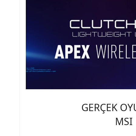
GERÇEK OY
MSI