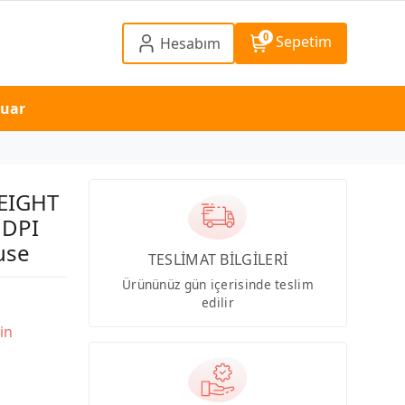
0
Sepetim
Hesabım
suar
EIGHT
 DPI
use
TESLİMAT BİLGİLERİ
Ürününüz gün içerisinde teslim
edilir
in