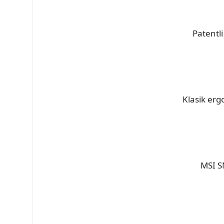
Patentl
Klasik erg
MSI S