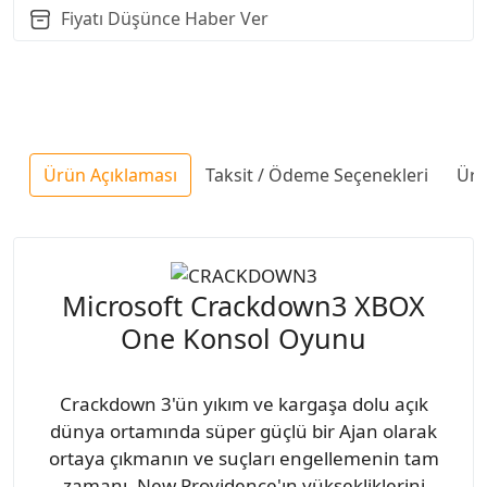
Fiyatı Düşünce Haber Ver
Ürün Açıklaması
Taksit / Ödeme Seçenekleri
Ürü
Microsoft Crackdown3 XBOX
One Konsol Oyunu
Crackdown 3'ün yıkım ve kargaşa dolu açık
dünya ortamında süper güçlü bir Ajan olarak
ortaya çıkmanın ve suçları engellemenin tam
zamanı. New Providence'ın yüksekliklerini