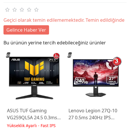
Geçici olarak temin edilememektedir. Temin edildiğinde
Gelince Haber Ver
Bu ürünün yerine tercih edebileceğiniz ürünler
Yeni
Yeni
ASUS TUF Gaming
Lenovo Legion 27Q-10
VG259QL5A 24.5 0.3ms
27 0.5ms 240Hz IPS
200Hz Fast IPS Yükseklik
WLED Pivot Gaming
Yükseklik Ayarlı - Fast IPS