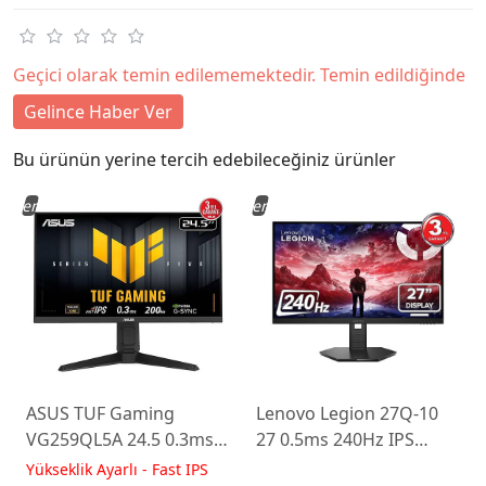
Geçici olarak temin edilememektedir. Temin edildiğinde
Gelince Haber Ver
Bu ürünün yerine tercih edebileceğiniz ürünler
Yeni
Yeni
ASUS TUF Gaming
Lenovo Legion 27Q-10
VG259QL5A 24.5 0.3ms
27 0.5ms 240Hz IPS
200Hz Fast IPS Yükseklik
WLED Pivot Gaming
Yükseklik Ayarlı - Fast IPS