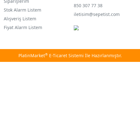
Siparişlerim
850 307 77 38
Stok Alarm Listem
iletisim@sepetist.com
Alışveriş Listem
Fiyat Alarm Listem
®
PlatinMarket
E-Ticaret Sistemi
İle Hazırlanmıştır.