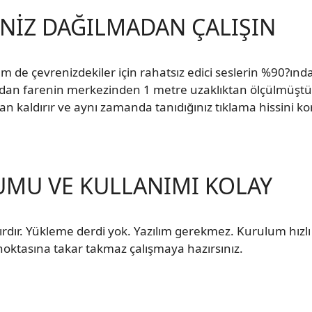
İNİZ DAĞILMADAN ÇALIŞIN
em de çevrenizdekiler için rahatsız edici seslerin %90?ınd
ndan farenin merkezinden 1 metre uzaklıktan ölçülmüştür
dan kaldırır ve aynı zamanda tanıdığınız tıklama hissini ko
MU VE KULLANIMI KOLAY
rdır. Yükleme derdi yok. Yazılım gerekmez. Kurulum hızlı 
noktasına takar takmaz çalışmaya hazırsınız.