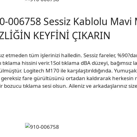
0-006758 Sessiz Kablolu Mavi
ZLİĞİN KEYFİNİ ÇIKARIN
z etmeden tüm işlerinizi halledin. Sessiz fareler, %90?d
ı tıklama hissini verir.1Sol tıklama dBA düzeyi, bağımsız 
lmüştür. Logitech M170 ile karşılaştırıldığında. Yumuşak
 gereksiz fare gürültüsünü ortadan kaldırarak herkesin ra
 bozucu tıklama sesi olsun. Aileniz ve arkadaşlarınız si