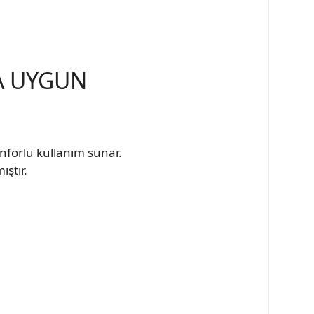
A UYGUN
onforlu kullanım sunar.
ştır.