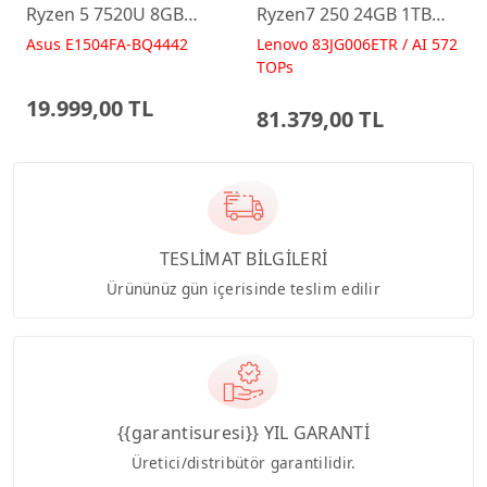
Ryzen 5 7520U 8GB
Ryzen7 250 24GB 1TB
512GB 15.6 FreeDos
RTX5060 15.6 IPS FHD
Asus E1504FA-BQ4442
Lenovo 83JG006ETR / AI 572
E1504FA-BQ4442 Laptop
FreeDos Gaming
TOPs
Dizüstü Bilgisayar
19.999,00 TL
81.379,00 TL
TESLİMAT BİLGİLERİ
Ürününüz gün içerisinde teslim edilir
{{garantisuresi}} YIL GARANTİ
Üretici/distribütör garantilidir.