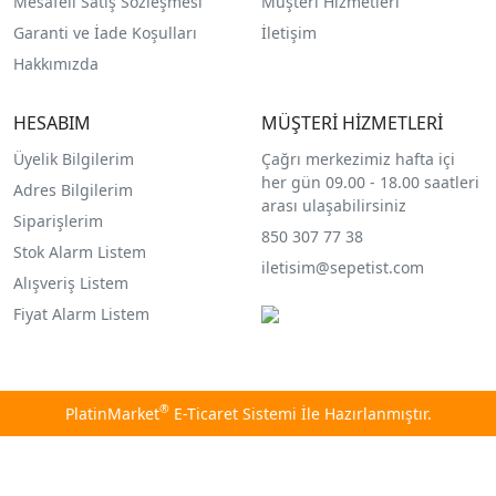
Mesafeli Satış Sözleşmesi
Müşteri Hizmetleri
Garanti ve İade Koşulları
İletişim
Hakkımızda
HESABIM
MÜŞTERİ HİZMETLERİ
Üyelik Bilgilerim
Çağrı merkezimiz hafta içi
her gün 09.00 - 18.00 saatleri
Adres Bilgilerim
arası ulaşabilirsiniz
Siparişlerim
850 307 77 38
Stok Alarm Listem
iletisim@sepetist.com
Alışveriş Listem
Fiyat Alarm Listem
®
PlatinMarket
E-Ticaret Sistemi
İle Hazırlanmıştır.