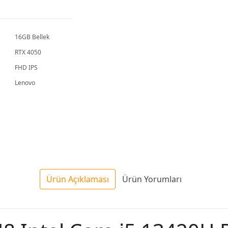
BQ4442
Gaming
Laptop
Dizüstü
Bilgisayar
16GB Bellek
RTX 4050
FHD IPS
Lenovo
Ürün Açıklaması
Ürün Yorumları