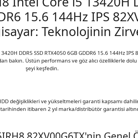
8 Intel Core i5 13420H
R6 15.6 144Hz IPS 82
isayar: Teknolojinin Zirv
5 13420H DDR5 SSD RTX4050 6GB GDDR6 15.6 144Hz IPS 
an bakın. Üstün performans ve göz alıcı özelliklerle dol
şeyi keşfedin.
DD değişiklikleri ve yükseltmeleri garanti kapsamı dahil
tarihinden itibaren 2 yıl marka/distribütör garantisi altın
5IRH8 82XV00G6TX'nin Genel Öz