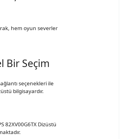
arak, hem oyun severler
l Bir Seçim
ğlantı seçenekleri ile
stü bilgisayardır.
PS 82XV00G6TX Dizüstü
lmaktadır.