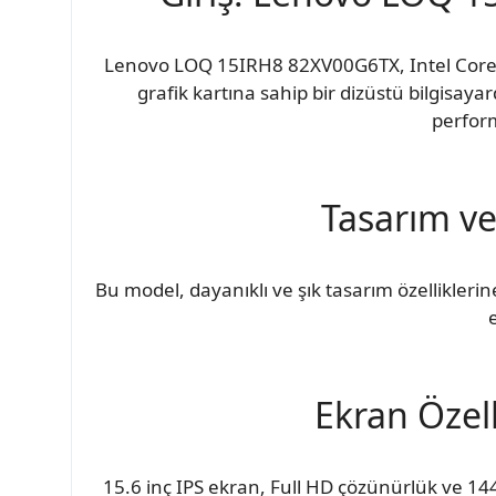
Lenovo LOQ 15IRH8 82XV00G6TX, Intel Core
grafik kartına sahip bir dizüstü bilgisay
perform
Tasarım ve 
Bu model, dayanıklı ve şık tasarım özelliklerin
Ekran Özell
15.6 inç IPS ekran, Full HD çözünürlük ve 144H