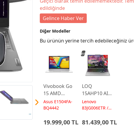
Geçici olarak temin edilememektedir. Tem
edildiğinde
Gelince Haber Ver
Diğer Modeller
Bu ürünün yerine tercih edebileceğiniz ür
Yeni
Vivobook Go
LOQ
15 AMD
15AHP10 AI
Ryzen 5
AMD Ryzen7
Asus E1504FA-
Lenovo
7520U 8GB
250 24GB 1TB
BQ4442
83JG006ETR /
AI 572 TOPs
512GB 15.6
RTX5060 15.6
19.999,00 TL
81.439,00 TL
FreeDos
IPS FHD
E1504FA-
FreeDos