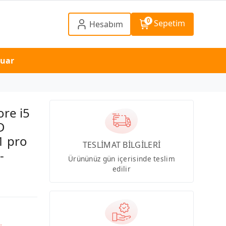
0
Sepetim
Hesabım
suar
re i5
D
1 pro
TESLİMAT BİLGİLERİ
-
Ürününüz gün içerisinde teslim
edilir