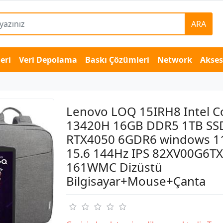
ARA
eri
Veri Depolama
Baskı Çözümleri
Network
Akse
Lenovo LOQ 15IRH8 Intel Co
13420H 16GB DDR5 1TB SS
RTX4050 6GDR6 windows 1
15.6 144Hz IPS 82XV00G6TX
161WMC Dizüstü
Bilgisayar+Mouse+Çanta