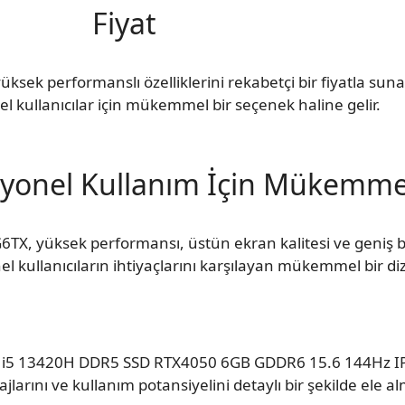
Fiyat
k performanslı özelliklerini rekabetçi bir fiyatla sun
 kullanıcılar için mükemmel bir seçenek haline gelir.
syonel Kullanım İçin Mükemme
, yüksek performansı, üstün ekran kalitesi ve geniş ba
kullanıcıların ihtiyaçlarını karşılayan mükemmel bir dizü
e i5 13420H DDR5 SSD RTX4050 6GB GDDR6 15.6 144Hz I
tajlarını ve kullanım potansiyelini detaylı bir şekilde ele a