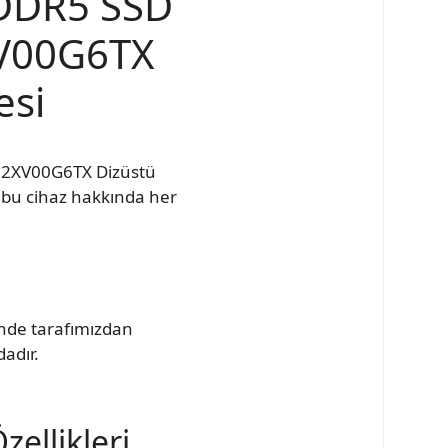
 DDR5 SSD
XV00G6TX
esi
82XV00G6TX Dizüstü
u bu cihaz hakkında her
inde tarafımızdan
dadır.
ellikleri