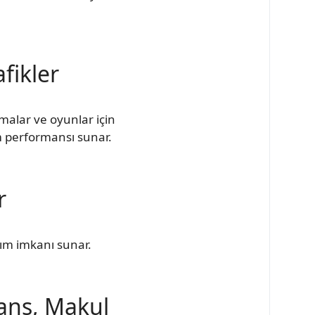
fikler
malar ve oyunlar için
m performansı sunar.
r
nım imkanı sunar.
ans, Makul