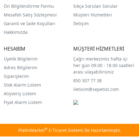
Ön Bilgilendirme Formu
Sıkça Sorulan Sorular
Mesafeli Satış Sözleşmesi
Müşteri Hizmetleri
Garanti ve İade Koşulları
İletişim
Hakkımızda
HESABIM
MÜŞTERİ HİZMETLERİ
Üyelik Bilgilerim
Çağrı merkezimiz hafta içi
her gün 09.00 - 18.00 saatleri
Adres Bilgilerim
arası ulaşabilirsiniz
Siparişlerim
850 307 77 38
Stok Alarm Listem
iletisim@sepetist.com
Alışveriş Listem
Fiyat Alarm Listem
®
PlatinMarket
E-Ticaret Sistemi
İle Hazırlanmıştır.