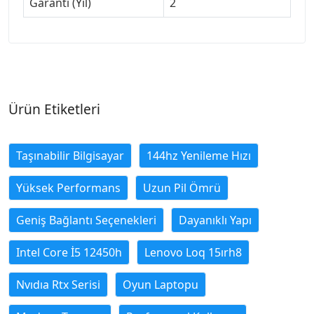
Garanti (Yıl)
2
Ürün Etiketleri
Taşınabilir Bilgisayar
144hz Yenileme Hızı
Yüksek Performans
Uzun Pil Ömrü
Geniş Bağlantı Seçenekleri
Dayanıklı Yapı
Intel Core İ5 12450h
Lenovo Loq 15ırh8
Nvıdıa Rtx Serisi
Oyun Laptopu