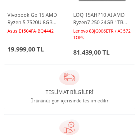
Vivobook Go 15 AMD
LOQ 15AHP10 AI AMD
Ryzen 5 7520U 8GB
Ryzen7 250 24GB 1TB
512GB 15.6 FreeDos
RTX5060 15.6 IPS FHD
Asus E1504FA-BQ4442
Lenovo 83JG006ETR / AI 572
E1504FA-BQ4442 Laptop
FreeDos Gaming
TOPs
Dizüstü Bilgisayar
19.999,00 TL
81.439,00 TL
TESLİMAT BİLGİLERİ
Ürününüz gün içerisinde teslim edilir