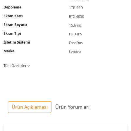
Depolama
1TB SSD
Ekran Kartı
RTX 4050
Ekran Boyutu
15.6 inç
Ekran Tipi
FHD IPS
İşletim Sistemi
FreeDos
Marka
Lenovo
Tüm Özellikler
Ürün Açıklaması
Ürün Yorumları