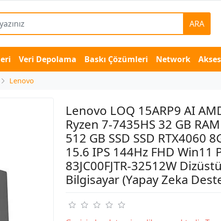
ARA
eri
Veri Depolama
Baskı Çözümleri
Network
Akse
Lenovo
Lenovo LOQ 15ARP9 AI AM
Ryzen 7-7435HS 32 GB RA
512 GB SSD SSD RTX4060 
15.6 IPS 144Hz FHD Win11 
83JC00FJTR-32512W Dizüst
Bilgisayar (Yapay Zeka Deste