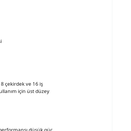
i
ı
8 çekirdek ve 16 iş
llanım için üst düzey
k performansı düşük güç