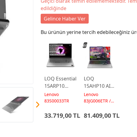
Geçici olarak temin edilememektedir. Tem
edildiğinde
Gelince Haber Ver
Bu ürünün yerine tercih edebileceğiniz ür
Yeni
LOQ Essential
LOQ
15ARP10
15AHP10 AI
AMD Ryzen 7
AMD Ryzen7
Lenovo
Lenovo
7735HS 16GB
250 24GB 1TB
83S00033TR
83JG006ETR /
AI 572 TOPs
512GB
RTX5060 15.6
33.719,00 TL
81.409,00 TL
RTX3050 15.6
IPS FHD
FreeDos
FreeDos
Gaming
Gaming