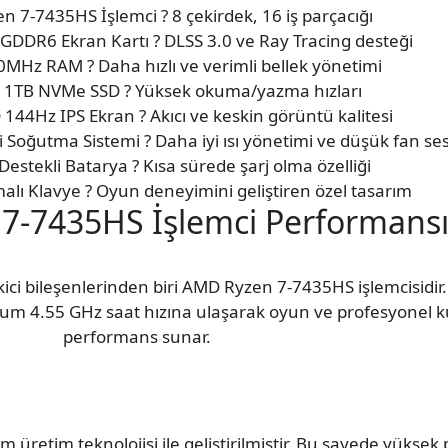
 7-7435HS İşlemci ? 8 çekirdek, 16 iş parçacığı
GDDR6 Ekran Kartı ? DLSS 3.0 ve Ray Tracing desteği
Hz RAM ? Daha hızlı ve verimli bellek yönetimi
 1TB NVMe SSD ? Yüksek okuma/yazma hızları
 144Hz IPS Ekran ? Akıcı ve keskin görüntü kalitesi
 Soğutma Sistemi ? Daha iyi ısı yönetimi ve düşük fan ses
j Destekli Batarya ? Kısa sürede şarj olma özelliği
lı Klavye ? Oyun deneyimini geliştiren özel tasarım
7-7435HS İşlemci Performans
i bileşenlerinden biri AMD Ryzen 7-7435HS işlemcisidir. 
um 4.55 GHz saat hızına ulaşarak oyun ve profesyonel ku
performans sunar.
 üretim teknolojisi ile geliştirilmiştir. Bu sayede yükse