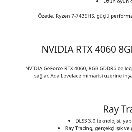
Uzun oyun o
Özetle, Ryzen 7-7435HS, güçlü performan
NVIDIA RTX 4060 8GB
NVIDIA GeForce RTX 4060, 8GB GDDR6 belleğiy
sağlar. Ada Lovelace mimarisi üzerine inşa
Ray Tr
DLSS 3.0 teknolojisi, yap
Ray Tracing, gerçekçi ışık ve