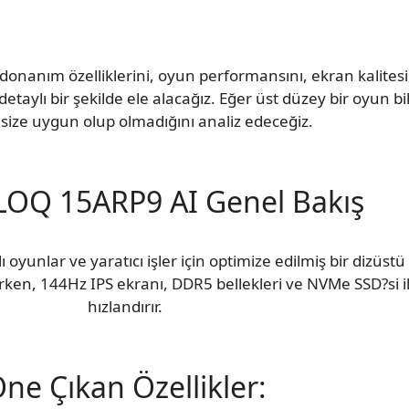
anım özelliklerini, oyun performansını, ekran kalitesin
etaylı bir şekilde ele alacağız. Eğer üst düzey bir oyun bi
size uygun olup olmadığını analiz edeceğiz.
LOQ 15ARP9 AI Genel Bakış
unlar ve yaratıcı işler için optimize edilmiş bir dizüstü 
rken, 144Hz IPS ekranı, DDR5 bellekleri ve NVMe SSD?si il
hızlandırır.
ne Çıkan Özellikler: