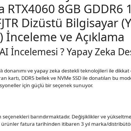
za RTX4060 8GB GDDR6 1
TR Dizüstü Bilgisayar (
i) İnceleme ve Açıklama
I İncelemesi ? Yapay Zeka Des
donanımı ve yapay zeka destekli teknolojileri ile dikkat
an kartı, DDR5 bellek ve NVMe SSD ile donatılan bu mode
syoneller için güçlü bir seçenek sunuyor.
 seçenekleri barındırmaktadır. Değişiklikler ve yükseltm
rünler fatura tarihinden itibaren 3 yıl marka/distribütör 