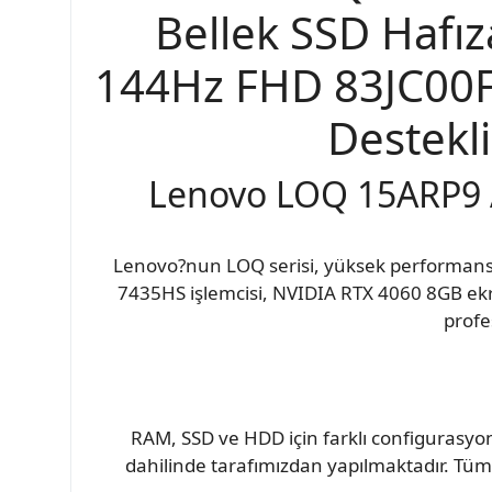
Bellek SSD Hafı
144Hz FHD 83JC00FJ
Destekl
Lenovo LOQ 15ARP9 A
Lenovo?nun LOQ serisi, yüksek performanslı 
7435HS işlemcisi, NVIDIA RTX 4060 8GB ekr
profe
RAM, SSD ve HDD için farklı configurasyon
dahilinde tarafımızdan yapılmaktadır. Tüm ü