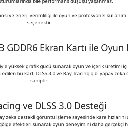
turumlarında bile performans düşüşü yaşanmaz.
sı ve enerji verimliliği ile oyun ve profesyonel kullanı
seçenektir.
 GDDR6 Ekran Kartı ile Oyun
le yüksek grafik gücü sunarak oyun ve içerik üretimi iç
 edilen bu kart, DLSS 3.0 ve Ray Tracing gibi yapay zeka d
sahiptir.
acing ve DLSS 3.0 Desteği
ay zeka destekli görüntü işleme sayesinde kare hızlarını ar
 gölge efektleri sunarak oyun deneyimini daha gerçekçi hal