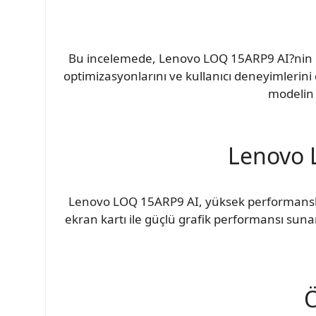
Bu incelemede, Lenovo LOQ 15ARP9 AI?nin don
optimizasyonlarını ve kullanıcı deneyimlerini d
modelin 
Lenovo 
Lenovo LOQ 15ARP9 AI, yüksek performanslı oy
ekran kartı ile güçlü grafik performansı suna
Ö