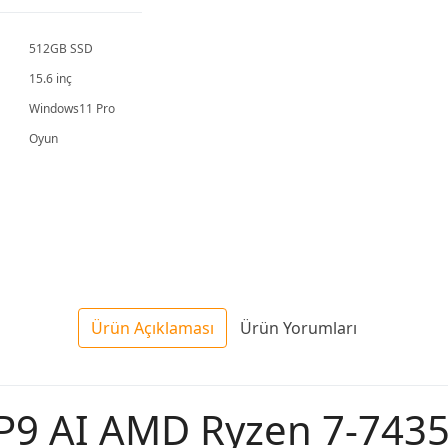
Laptop
Dizüstü
Bilgisayar
512GB SSD
15.6 inç
Windows11 Pro
Oyun
Ürün Açıklaması
Ürün Yorumları
P9 AI AMD Ryzen 7-743