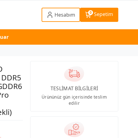
0
Sepetim
Hesabım
suar
D
M DDR5
8GDDR6
TESLİMAT BİLGİLERİ
Pro
Ürününüz gün içerisinde teslim
ü
edilir
kli)