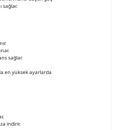
 sağlar.
ır.
unar.
ns sağlar.
 da en yüksek ayarlarda
r.
a indirir.