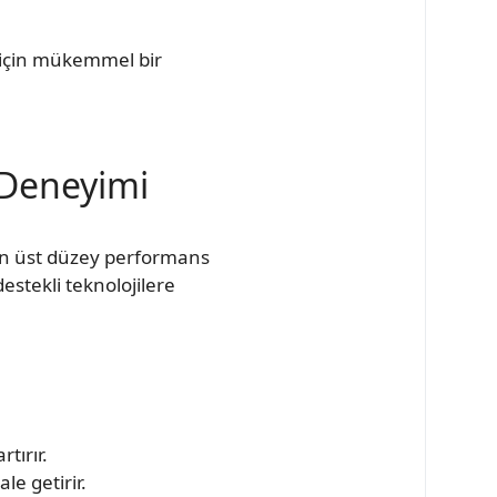
m için mükemmel bir
 Deneyimi
in üst düzey performans
estekli teknolojilere
tırır.
e getirir.