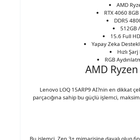
AMD Ryzen
RTX 4060 8GB 
DDR5 4800M
512GB /
15.6 Full HD
Yapay Zeka Destekli
Hızlı Şar
RGB Aydınlatma
AMD Ryzen 
Lenovo LOQ 15ARP9 AI?nin en dikkat çekic
parçacığına sahip bu güçlü işlemci, maksim
Bu işlemci, Zen 3+ mimarisine dayalı olup 6nm