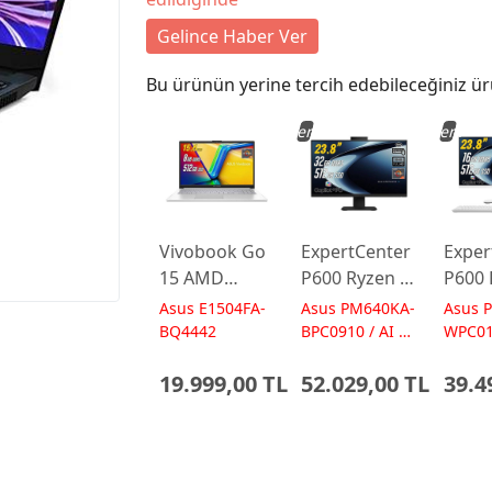
Gelince Haber Ver
Bu ürünün yerine tercih edebileceğiniz ür
Yeni
Yeni
Vivobook Go
ExpertCenter
Exper
15 AMD
P600 Ryzen AI
P600 
Ryzen 5
7-350 32GB
5-330
Asus E1504FA-
Asus PM640KA-
Asus 
7520U 8GB
512GB 23.8
512GB
BQ4442
BPC0910 / AI 50
WPC01
TOPs
50 TO
512GB 15.6
FreeDos
Free
19.999,00 TL
52.029,00 TL
39.4
FreeDos
Siyah AI-
Beyaz
E1504FA-
Powered AIO
Powe
BQ4442
Bilgisayar
Bilgis
Laptop
PM640KA
PM64