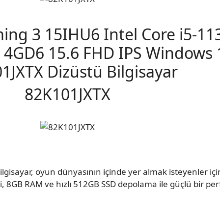
ng 3 15IHU6 Intel Core i5-1
 4GD6 15.6 FHD IPS Windows
1JXTX Dizüstü Bilgisayar
82K101JXTX
isayar, oyun dünyasının içinde yer almak isteyenler iç
i, 8GB RAM ve hızlı 512GB SSD depolama ile güçlü bir pe