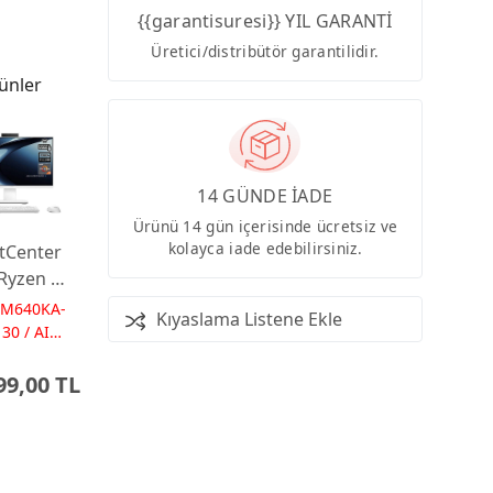
{{garantisuresi}} YIL GARANTİ
Üretici/distribütör garantilidir.
ünler
14 GÜNDE İADE
Ürünü 14 gün içerisinde ücretsiz ve
kolayca iade edebilirsiniz.
tCenter
Ryzen AI
 16GB
PM640KA-
Kıyaslama Listene Ekle
 23.8
30 / AI
Ps
Dos
99,00 TL
 AI-
red AIO
ayar
0KA