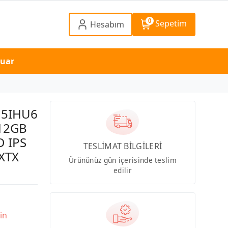
0
Sepetim
Hesabım
suar
15IHU6
512GB
D IPS
TESLİMAT BİLGİLERİ
XTX
Ürününüz gün içerisinde teslim
edilir
in