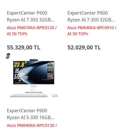
ExpertCenter P600
ExpertCenter P600
Ryzen AI 7-350 32GB
Ryzen AI 7-350 32GB
512GB 27 FreeDos Beyaz
512GB 23.8 FreeDos
Asus PM670KA-WPE0120 /
Asus PM640KA-BPC0910 /
AI-Powered AIO
Siyah AI-Powered AIO
AI 50 TOPs
AI 50 TOPs
Bilgisayar PM670KA
Bilgisayar PM640KA
55.329,00 TL
52.029,00 TL
Yeni
ExpertCenter P600
Ryzen AI 5-330 16GB
512GB 23.8 FreeDos
Asus PM640KA-WPC0130 /