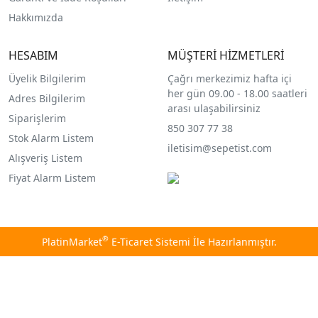
Hakkımızda
HESABIM
MÜŞTERİ HİZMETLERİ
Üyelik Bilgilerim
Çağrı merkezimiz hafta içi
her gün 09.00 - 18.00 saatleri
Adres Bilgilerim
arası ulaşabilirsiniz
Siparişlerim
850 307 77 38
Stok Alarm Listem
iletisim@sepetist.com
Alışveriş Listem
Fiyat Alarm Listem
®
PlatinMarket
E-Ticaret Sistemi
İle Hazırlanmıştır.