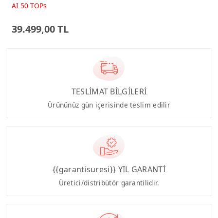
Beyaz AI-Powered AIO
AI 50 TOPs
Bilgisayar PM640KA
39.499,00 TL
TESLİMAT BİLGİLERİ
Ürününüz gün içerisinde teslim edilir
{{garantisuresi}} YIL GARANTİ
Üretici/distribütör garantilidir.