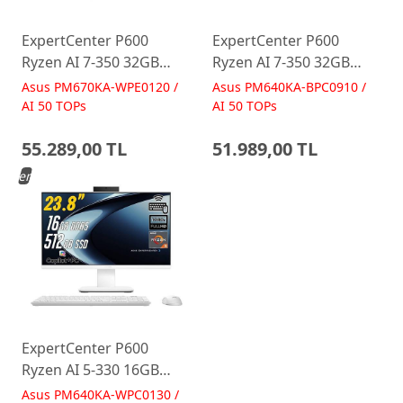
ExpertCenter P600
ExpertCenter P600
Ryzen AI 7-350 32GB
Ryzen AI 7-350 32GB
512GB 27 FreeDos Beyaz
512GB 23.8 FreeDos
Asus PM670KA-WPE0120 /
Asus PM640KA-BPC0910 /
AI-Powered AIO
Siyah AI-Powered AIO
AI 50 TOPs
AI 50 TOPs
Bilgisayar PM670KA
Bilgisayar PM640KA
55.289,00 TL
51.989,00 TL
Yeni
ExpertCenter P600
Ryzen AI 5-330 16GB
512GB 23.8 FreeDos
Asus PM640KA-WPC0130 /