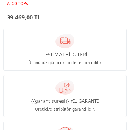
Beyaz AI-Powered AIO
AI 50 TOPs
Bilgisayar PM640KA
39.469,00 TL
TESLİMAT BİLGİLERİ
Ürününüz gün içerisinde teslim edilir
{{garantisuresi}} YIL GARANTİ
Üretici/distribütör garantilidir.