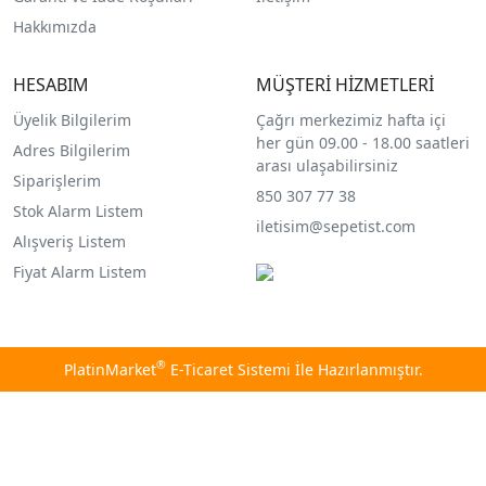
Hakkımızda
HESABIM
MÜŞTERİ HİZMETLERİ
Üyelik Bilgilerim
Çağrı merkezimiz hafta içi
her gün 09.00 - 18.00 saatleri
Adres Bilgilerim
arası ulaşabilirsiniz
Siparişlerim
850 307 77 38
Stok Alarm Listem
iletisim@sepetist.com
Alışveriş Listem
Fiyat Alarm Listem
®
PlatinMarket
E-Ticaret Sistemi
İle Hazırlanmıştır.