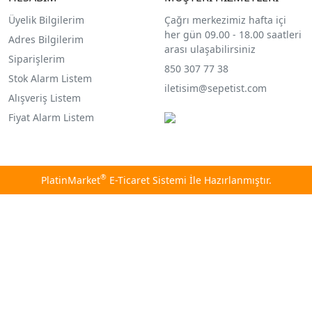
Üyelik Bilgilerim
Çağrı merkezimiz hafta içi
her gün 09.00 - 18.00 saatleri
Adres Bilgilerim
arası ulaşabilirsiniz
Siparişlerim
850 307 77 38
Stok Alarm Listem
iletisim@sepetist.com
Alışveriş Listem
Fiyat Alarm Listem
®
PlatinMarket
E-Ticaret Sistemi
İle Hazırlanmıştır.