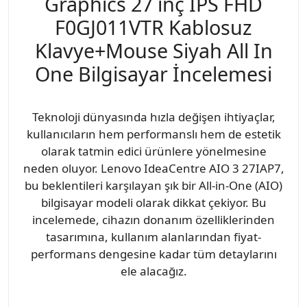
Graphics 27 inç IPS FHD
F0GJ011VTR Kablosuz
Klavye+Mouse Siyah All In
One Bilgisayar İncelemesi
Teknoloji dünyasında hızla değişen ihtiyaçlar,
kullanıcıların hem performanslı hem de estetik
olarak tatmin edici ürünlere yönelmesine
neden oluyor. Lenovo IdeaCentre AIO 3 27IAP7,
bu beklentileri karşılayan şık bir All-in-One (AIO)
bilgisayar modeli olarak dikkat çekiyor. Bu
incelemede, cihazın donanım özelliklerinden
tasarımına, kullanım alanlarından fiyat-
performans dengesine kadar tüm detaylarını
ele alacağız.