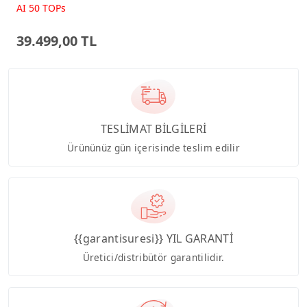
Beyaz AI-Powered AIO
AI 50 TOPs
Bilgisayar PM640KA
39.499,00 TL
TESLİMAT BİLGİLERİ
Ürününüz gün içerisinde teslim edilir
{{garantisuresi}} YIL GARANTİ
Üretici/distribütör garantilidir.