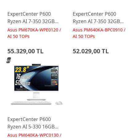
ExpertCenter P600
ExpertCenter P600
Ryzen AI 7-350 32GB
Ryzen AI 7-350 32GB
512GB 27 FreeDos Beyaz
512GB 23.8 FreeDos
Asus PM670KA-WPE0120 /
Asus PM640KA-BPC0910 /
AI-Powered AIO
Siyah AI-Powered AIO
AI 50 TOPs
AI 50 TOPs
Bilgisayar PM670KA
Bilgisayar PM640KA
55.329,00 TL
52.029,00 TL
Yeni
ExpertCenter P600
Ryzen AI 5-330 16GB
512GB 23.8 FreeDos
Asus PM640KA-WPC0130 /