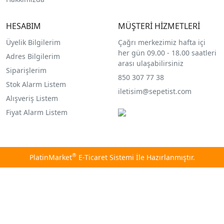
HESABIM
MÜŞTERİ HİZMETLERİ
Üyelik Bilgilerim
Çağrı merkezimiz hafta içi
her gün 09.00 - 18.00 saatleri
Adres Bilgilerim
arası ulaşabilirsiniz
Siparişlerim
850 307 77 38
Stok Alarm Listem
iletisim@sepetist.com
Alışveriş Listem
Fiyat Alarm Listem
®
PlatinMarket
E-Ticaret Sistemi
İle Hazırlanmıştır.