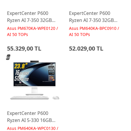
ExpertCenter P600
ExpertCenter P600
Ryzen AI 7-350 32GB
Ryzen AI 7-350 32GB
512GB 27 FreeDos Beyaz
512GB 23.8 FreeDos
Asus PM670KA-WPE0120 /
Asus PM640KA-BPC0910 /
AI-Powered AIO
Siyah AI-Powered AIO
AI 50 TOPs
AI 50 TOPs
Bilgisayar PM670KA
Bilgisayar PM640KA
55.329,00 TL
52.029,00 TL
Yeni
ExpertCenter P600
Ryzen AI 5-330 16GB
512GB 23.8 FreeDos
Asus PM640KA-WPC0130 /