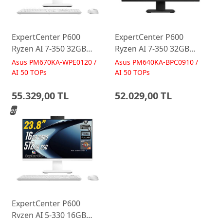
ExpertCenter P600
ExpertCenter P600
Ryzen AI 7-350 32GB
Ryzen AI 7-350 32GB
512GB 27 FreeDos Beyaz
512GB 23.8 FreeDos
Asus PM670KA-WPE0120 /
Asus PM640KA-BPC0910 /
AI-Powered AIO
Siyah AI-Powered AIO
AI 50 TOPs
AI 50 TOPs
Bilgisayar PM670KA
Bilgisayar PM640KA
55.329,00 TL
52.029,00 TL
Yeni
ExpertCenter P600
Ryzen AI 5-330 16GB