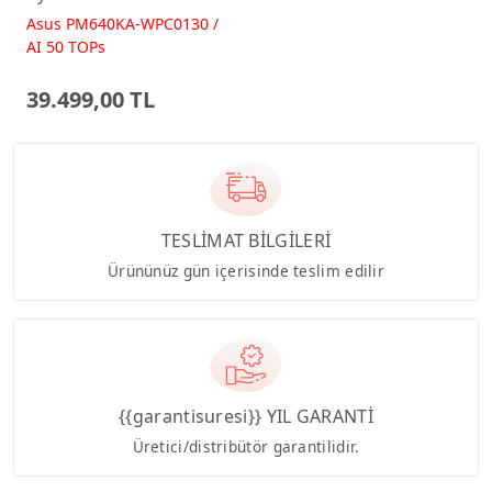
512GB 23.8 FreeDos
Asus PM640KA-WPC0130 /
Beyaz AI-Powered AIO
AI 50 TOPs
Bilgisayar PM640KA
39.499,00 TL
TESLİMAT BİLGİLERİ
Ürününüz gün içerisinde teslim edilir
{{garantisuresi}} YIL GARANTİ
Üretici/distribütör garantilidir.