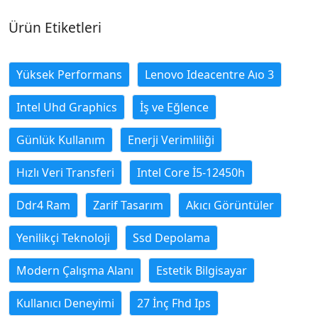
Ürün Etiketleri
Yüksek Performans
Lenovo Ideacentre Aıo 3
Intel Uhd Graphics
İş ve Eğlence
Günlük Kullanım
Enerji Verimliliği
Hızlı Veri Transferi
Intel Core İ5-12450h
Ddr4 Ram
Zarif Tasarım
Akıcı Görüntüler
Yenilikçi Teknoloji
Ssd Depolama
Modern Çalışma Alanı
Estetik Bilgisayar
Kullanıcı Deneyimi
27 İnç Fhd Ips