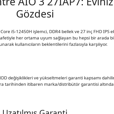
re AIO 3 27IAP7: Eviniz
Gözdesi
Core i5-12450H işlemci, DDR4 bellek ve 27 inç FHD IPS ek
arafetiyle her ortama uyum sağlayan bu hepsi bir arada b
unarak kullanıcıların beklentilerini fazlasıyla karşılıyor.
DD değişiklikleri ve yükseltmeleri garanti kapsamı dahil
a tarihinden itibaren marka/distribütör garantisi altındad
Uzatılmış Garanti