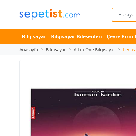
Bilgisayar
Bilgisayar Bileşenleri
Çevre Biriml
Anasayfa
Bilgisayar
All in One Bilgisayar
Lenov