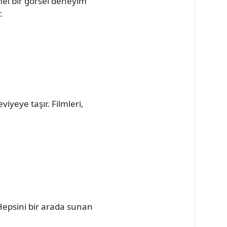
mel bir görsel deneyim
.
yeye taşır. Filmleri,
 Hepsini bir arada sunan