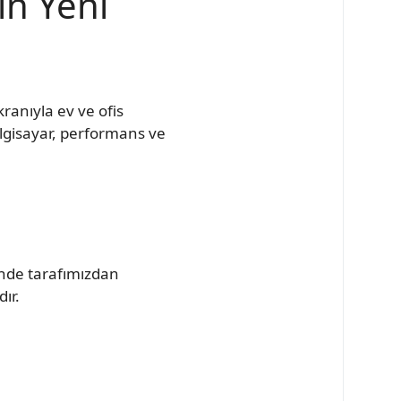
in Yeni
ranıyla ev ve ofis
ilgisayar, performans ve
inde tarafımızdan
ır.