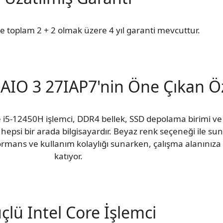
e toplam 2 + 2 olmak üzere 4 yıl garanti mevcuttur.
IO 3 27IAP7'nin Öne Çıkan Öze
i5-12450H işlemci, DDR4 bellek, SSD depolama birimi ve 
r hepsi bir arada bilgisayardır. Beyaz renk seçeneği ile s
formans ve kullanım kolaylığı sunarken, çalışma alanını
katıyor.
çlü Intel Core İşlemci