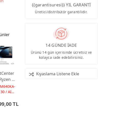
in
{{garantisuresi}} YIL GARANTİ
Üretici/distribütör garantilidir.
ünler
14 GÜNDE İADE
Ürünü 14 gün içerisinde ücretsiz ve
kolayca iade edebilirsiniz.
tCenter
Kıyaslama Listene Ekle
Ryzen AI
 16GB
PM640KA-
 23.8
30 / AI
Ps
Dos
99,00 TL
 AI-
red AIO