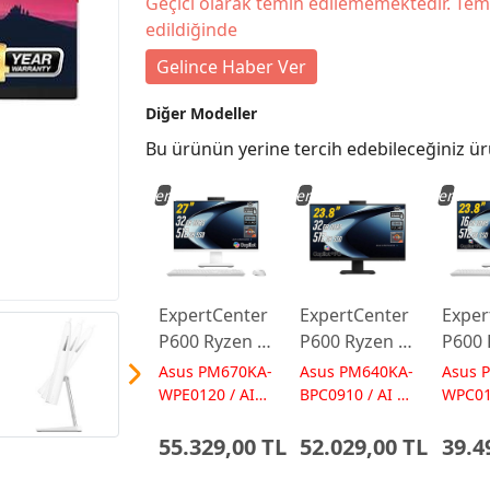
Geçici olarak temin edilememektedir. Tem
edildiğinde
Gelince Haber Ver
Diğer Modeller
Bu ürünün yerine tercih edebileceğiniz ür
Yeni
Yeni
Yeni
ExpertCenter
ExpertCenter
Exper
P600 Ryzen AI
P600 Ryzen AI
P600 
7-350 32GB
7-350 32GB
5-330
Asus PM670KA-
Asus PM640KA-
Asus 
512GB 27
512GB 23.8
512GB
WPE0120 / AI
BPC0910 / AI 50
WPC01
50 TOPs
TOPs
50 TO
FreeDos
FreeDos
Free
55.329,00 TL
52.029,00 TL
39.4
Beyaz AI-
Siyah AI-
Beyaz
Powered AIO
Powered AIO
Powe