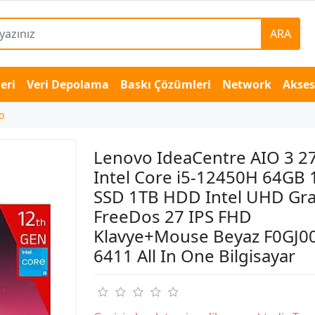
ARA
eri
Veri Depolama
Baskı Çözümleri
Network
Akse
o
Lenovo IdeaCentre AIO 3 2
Intel Core i5-12450H 64GB 
SSD 1TB HDD Intel UHD Gra
FreeDos 27 IPS FHD
Klavye+Mouse Beyaz F0GJ0
6411 All In One Bilgisayar