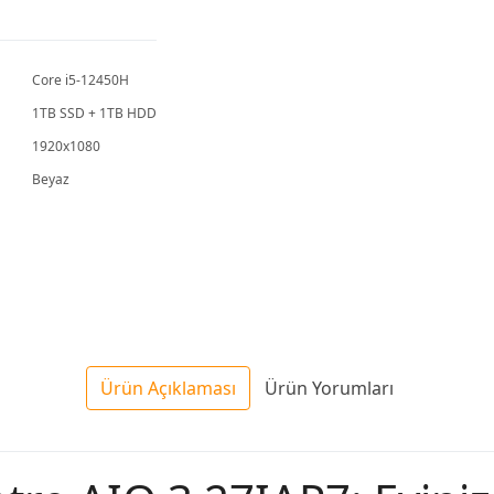
Bilgisayar
Bilgisayar
Bilgis
PM670KA
PM640KA
PM64
Core i5-12450H
1TB SSD + 1TB HDD
1920x1080
Beyaz
Ürün Açıklaması
Ürün Yorumları