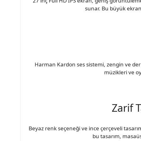
27 inç Full HD IPS ekran, geniş görüntülem
sunar. Bu büyük ekran,
Harman Kardon ses sistemi, zengin ve derin 
müzikleri ve oy
Zarif 
Beyaz renk seçeneği ve ince çerçeveli tasarım
bu tasarım, masaüst