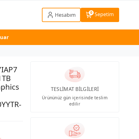
0
Sepetim
Hesabım
suar
7IAP7
1TB
phics
TESLİMAT BİLGİLERİ
Ürününüz gün içerisinde teslim
0YYTR-
edilir