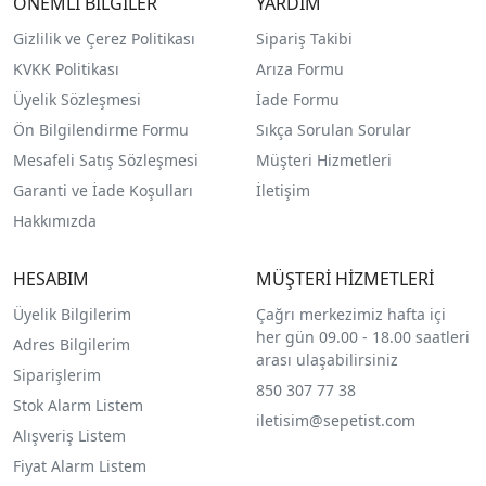
ÖNEMLİ BİLGİLER
YARDIM
Gizlilik ve Çerez Politikası
Sipariş Takibi
KVKK Politikası
Arıza Formu
Üyelik Sözleşmesi
İade Formu
Ön Bilgilendirme Formu
Sıkça Sorulan Sorular
Mesafeli Satış Sözleşmesi
Müşteri Hizmetleri
Garanti ve İade Koşulları
İletişim
Hakkımızda
HESABIM
MÜŞTERİ HİZMETLERİ
Üyelik Bilgilerim
Çağrı merkezimiz hafta içi
her gün 09.00 - 18.00 saatleri
Adres Bilgilerim
arası ulaşabilirsiniz
Siparişlerim
850 307 77 38
Stok Alarm Listem
iletisim@sepetist.com
Alışveriş Listem
Fiyat Alarm Listem