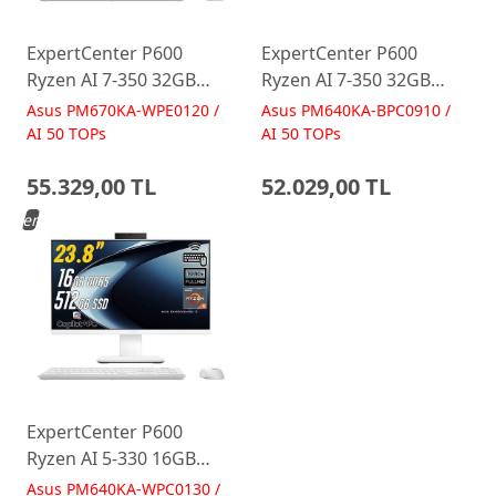
ExpertCenter P600
ExpertCenter P600
Ryzen AI 7-350 32GB
Ryzen AI 7-350 32GB
512GB 27 FreeDos Beyaz
512GB 23.8 FreeDos
Asus PM670KA-WPE0120 /
Asus PM640KA-BPC0910 /
AI-Powered AIO
Siyah AI-Powered AIO
AI 50 TOPs
AI 50 TOPs
Bilgisayar PM670KA
Bilgisayar PM640KA
55.329,00 TL
52.029,00 TL
Yeni
ExpertCenter P600
Ryzen AI 5-330 16GB
512GB 23.8 FreeDos
Asus PM640KA-WPC0130 /