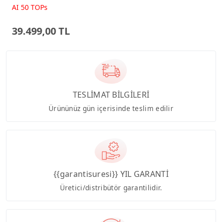
Beyaz AI-Powered AIO
AI 50 TOPs
Bilgisayar PM640KA
39.499,00 TL
TESLİMAT BİLGİLERİ
Ürününüz gün içerisinde teslim edilir
{{garantisuresi}} YIL GARANTİ
Üretici/distribütör garantilidir.