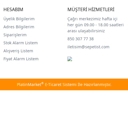
HESABIM
MÜŞTERİ HİZMETLERİ
Üyelik Bilgilerim
Çağrı merkezimiz hafta içi
her gün 09.00 - 18.00 saatleri
Adres Bilgilerim
arası ulaşabilirsiniz
Siparişlerim
850 307 77 38
Stok Alarm Listem
iletisim@sepetist.com
Alışveriş Listem
Fiyat Alarm Listem
®
PlatinMarket
E-Ticaret Sistemi
İle Hazırlanmıştır.