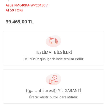
512GB 23.8 FreeDos
Asus PM640KA-WPC0130 /
Beyaz AI-Powered AIO
AI 50 TOPs
Bilgisayar PM640KA
39.469,00 TL
TESLİMAT BİLGİLERİ
Ürününüz gün içerisinde teslim edilir
{{garantisuresi}} YIL GARANTİ
Üretici/distribütör garantilidir.