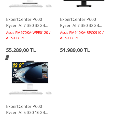
ExpertCenter P600
ExpertCenter P600
Ryzen AI 7-350 32GB
Ryzen AI 7-350 32GB
512GB 27 FreeDos Beyaz
512GB 23.8 FreeDos
Asus PM670KA-WPE0120 /
Asus PM640KA-BPC0910 /
AI-Powered AIO
Siyah AI-Powered AIO
AI 50 TOPs
AI 50 TOPs
Bilgisayar PM670KA
Bilgisayar PM640KA
55.289,00 TL
51.989,00 TL
Yeni
ExpertCenter P600
Ryzen AI 5-330 16GB