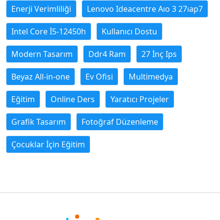
Enerji Verimliliği
Lenovo Ideacentre Aıo 3 27ıap7
Intel Core İ5-12450h
Kullanıcı Dostu
Modern Tasarım
Ddr4 Ram
27 İnç Ips
Beyaz All-in-one
Ev Ofisi
Multimedya
Eğitim
Online Ders
Yaratıcı Projeler
Grafik Tasarım
Fotoğraf Düzenleme
Çocuklar İçin Eğitim