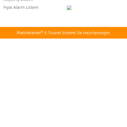
Fiyat Alarm Listem
®
PlatinMarket
E-Ticaret Sistemi
İle Hazırlanmıştır.