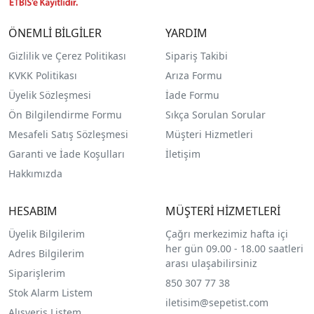
ÖNEMLİ BİLGİLER
YARDIM
Gizlilik ve Çerez Politikası
Sipariş Takibi
KVKK Politikası
Arıza Formu
Üyelik Sözleşmesi
İade Formu
Ön Bilgilendirme Formu
Sıkça Sorulan Sorular
Mesafeli Satış Sözleşmesi
Müşteri Hizmetleri
Garanti ve İade Koşulları
İletişim
Hakkımızda
HESABIM
MÜŞTERİ HİZMETLERİ
Üyelik Bilgilerim
Çağrı merkezimiz hafta içi
her gün 09.00 - 18.00 saatleri
Adres Bilgilerim
arası ulaşabilirsiniz
Siparişlerim
850 307 77 38
Stok Alarm Listem
iletisim@sepetist.com
Alışveriş Listem