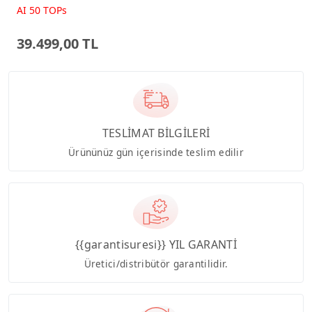
Beyaz AI-Powered AIO
AI 50 TOPs
Bilgisayar PM640KA
39.499,00 TL
TESLİMAT BİLGİLERİ
Ürününüz gün içerisinde teslim edilir
{{garantisuresi}} YIL GARANTİ
Üretici/distribütör garantilidir.