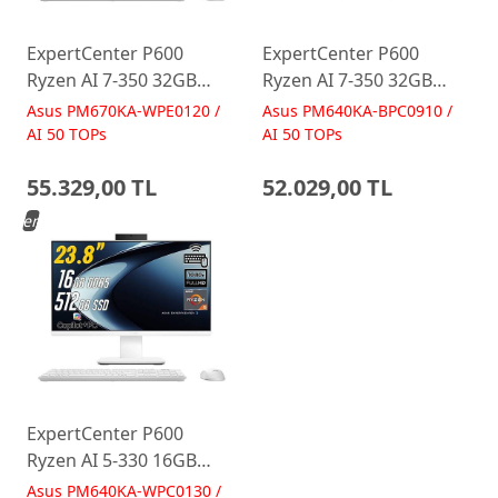
ExpertCenter P600
ExpertCenter P600
Ryzen AI 7-350 32GB
Ryzen AI 7-350 32GB
512GB 27 FreeDos Beyaz
512GB 23.8 FreeDos
Asus PM670KA-WPE0120 /
Asus PM640KA-BPC0910 /
AI-Powered AIO
Siyah AI-Powered AIO
AI 50 TOPs
AI 50 TOPs
Bilgisayar PM670KA
Bilgisayar PM640KA
55.329,00 TL
52.029,00 TL
Yeni
ExpertCenter P600
Ryzen AI 5-330 16GB
512GB 23.8 FreeDos
Asus PM640KA-WPC0130 /