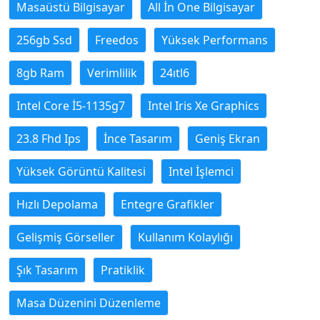
Masaüstü Bilgisayar
All İn One Bilgisayar
256gb Ssd
Freedos
Yüksek Performans
8gb Ram
Verimlilik
24ıtl6
Intel Core İ5-1135g7
Intel Iris Xe Graphics
23.8 Fhd Ips
İnce Tasarım
Geniş Ekran
Yüksek Görüntü Kalitesi
Intel İşlemci
Hızlı Depolama
Entegre Grafikler
Gelişmiş Görseller
Kullanım Kolaylığı
Şık Tasarım
Pratiklik
Masa Düzenini Düzenleme