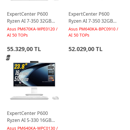
ExpertCenter P600
ExpertCenter P600
Ryzen AI 7-350 32GB
Ryzen AI 7-350 32GB
512GB 27 FreeDos Beyaz
512GB 23.8 FreeDos
Asus PM670KA-WPE0120 /
Asus PM640KA-BPC0910 /
AI-Powered AIO
Siyah AI-Powered AIO
AI 50 TOPs
AI 50 TOPs
Bilgisayar PM670KA
Bilgisayar PM640KA
55.329,00 TL
52.029,00 TL
Yeni
ExpertCenter P600
Ryzen AI 5-330 16GB
512GB 23.8 FreeDos
Asus PM640KA-WPC0130 /