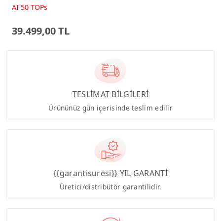
Beyaz AI-Powered AIO
AI 50 TOPs
Bilgisayar PM640KA
39.499,00 TL
TESLİMAT BİLGİLERİ
Ürününüz gün içerisinde teslim edilir
{{garantisuresi}} YIL GARANTİ
Üretici/distribütör garantilidir.