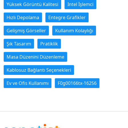
Yüksek Görüntü Kalitesi
Intel İşlemci
Hızlı Depolama
Entegre Grafikler
Gelişmiş Görseller
Kullanım Kolaylığı
Şık Tasarım
Pratiklik
Masa Düzenini Düzenleme
Kablosuz Bağlantı Seçenekleri
Ev ve Ofis Kullanımı
F0g00166tx-16256