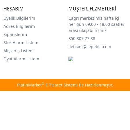
HESABIM
MÜŞTERİ HİZMETLERİ
Üyelik Bilgilerim
Çağrı merkezimiz hafta içi
her gün 09.00 - 18.00 saatleri
Adres Bilgilerim
arası ulaşabilirsiniz
Siparişlerim
850 307 77 38
Stok Alarm Listem
iletisim@sepetist.com
Alışveriş Listem
Fiyat Alarm Listem
®
PlatinMarket
E-Ticaret Sistemi
İle Hazırlanmıştır.