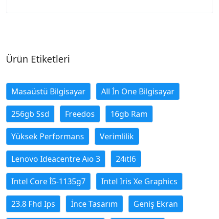
Ürün Etiketleri
Masaüstü Bilgisayar
All İn One Bilgisayar
256gb Ssd
Freedos
16gb Ram
Yüksek Performans
Verimlilik
Lenovo Ideacentre Aıo 3
24ıtl6
Intel Core İ5-1135g7
Intel Iris Xe Graphics
23.8 Fhd Ips
İnce Tasarım
Geniş Ekran