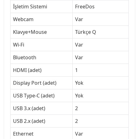
İşletim Sistemi
FreeDos
Webcam
Var
Klavye+Mouse
Türkçe Q
Wi-Fi
Var
Bluetooth
Var
HDMI (adet)
1
Display Port (adet)
Yok
USB Type-C (adet)
Yok
USB 3.x (adet)
2
USB 2.x (adet)
2
Ethernet
Var