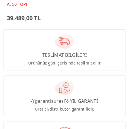
Beyaz AI-Powered AIO
AI 50 TOPs
Bilgisayar PM640KA
39.489,00 TL
TESLİMAT BİLGİLERİ
Ürününüz gün içerisinde teslim edilir
{{garantisuresi}} YIL GARANTİ
Üretici/distribütör garantilidir.