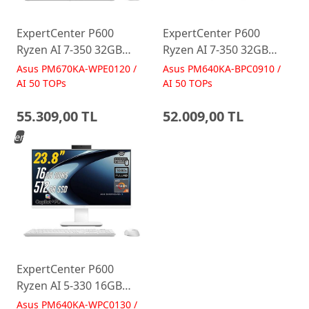
ExpertCenter P600
ExpertCenter P600
Ryzen AI 7-350 32GB
Ryzen AI 7-350 32GB
512GB 27 FreeDos Beyaz
512GB 23.8 FreeDos
Asus PM670KA-WPE0120 /
Asus PM640KA-BPC0910 /
AI-Powered AIO
Siyah AI-Powered AIO
AI 50 TOPs
AI 50 TOPs
Bilgisayar PM670KA
Bilgisayar PM640KA
55.309,00 TL
52.009,00 TL
Yeni
ExpertCenter P600
Ryzen AI 5-330 16GB
512GB 23.8 FreeDos
Asus PM640KA-WPC0130 /