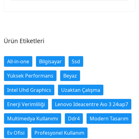
Ürün Etiketleri
All-in-one
Bilgisayar
Ssd
Yüksek Performans
Beyaz
Intel Uhd Graphics
Uzaktan Çalışma
Enerji Verimliliği
Lenovo Ideacentre Aıo 3 24ıap7
Multimedya Kullanımı
Ddr4
Modern Tasarım
Ev Ofisi
Profesyonel Kullanım