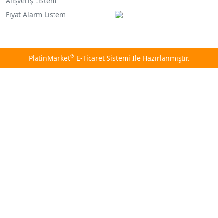
Alışveriş Listem
Fiyat Alarm Listem
®
PlatinMarket
E-Ticaret Sistemi
İle Hazırlanmıştır.