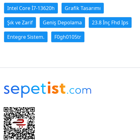
Intel Core İ7-13620h
Grafik Tasarımı
Şık ve Zarif
Geniş Depolama
23.8 İnç Fhd Ips
Entegre Sistem.
F0gh0105tr