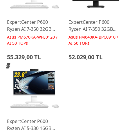
ExpertCenter P600
ExpertCenter P600
Ryzen AI 7-350 32GB
Ryzen AI 7-350 32GB
512GB 27 FreeDos Beyaz
512GB 23.8 FreeDos
Asus PM670KA-WPE0120 /
Asus PM640KA-BPC0910 /
AI-Powered AIO
Siyah AI-Powered AIO
AI 50 TOPs
AI 50 TOPs
Bilgisayar PM670KA
Bilgisayar PM640KA
55.329,00 TL
52.029,00 TL
Yeni
ExpertCenter P600
Ryzen AI 5-330 16GB