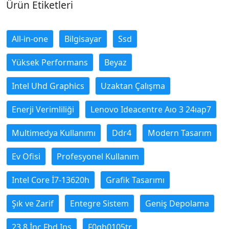
Ürün Etiketleri
All-in-one
Bilgisayar
Ssd
Yüksek Performans
Beyaz
Intel Uhd Graphics
Uzaktan Çalışma
Enerji Verimliliği
Lenovo Ideacentre Aıo 3 24ıap7
Multimedya Kullanımı
Ddr4
Modern Tasarım
Ev Ofisi
Profesyonel Kullanım
Intel Core İ7-13620h
Grafik Tasarımı
Şık ve Zarif
Entegre Sistem
Geniş Depolama
23.8 İnç Fhd Ips
F0gh0105tr