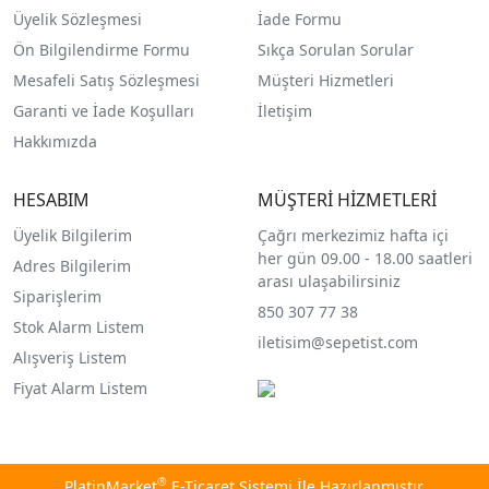
Üyelik Sözleşmesi
İade Formu
Ön Bilgilendirme Formu
Sıkça Sorulan Sorular
Mesafeli Satış Sözleşmesi
Müşteri Hizmetleri
Garanti ve İade Koşulları
İletişim
Hakkımızda
HESABIM
MÜŞTERİ HİZMETLERİ
Üyelik Bilgilerim
Çağrı merkezimiz hafta içi
her gün 09.00 - 18.00 saatleri
Adres Bilgilerim
arası ulaşabilirsiniz
Siparişlerim
850 307 77 38
Stok Alarm Listem
iletisim@sepetist.com
Alışveriş Listem
Fiyat Alarm Listem
®
PlatinMarket
E-Ticaret Sistemi
İle Hazırlanmıştır.