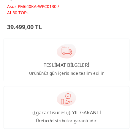
512GB 23.8 FreeDos
Asus PM640KA-WPC0130 /
Beyaz AI-Powered AIO
AI 50 TOPs
Bilgisayar PM640KA
39.499,00 TL
TESLİMAT BİLGİLERİ
Ürününüz gün içerisinde teslim edilir
{{garantisuresi}} YIL GARANTİ
Üretici/distribütör garantilidir.