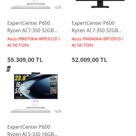
ExpertCenter P600
ExpertCenter P600
Ryzen AI 7-350 32GB
Ryzen AI 7-350 32GB
512GB 27 FreeDos Beyaz
512GB 23.8 FreeDos
Asus PM670KA-WPE0120 /
Asus PM640KA-BPC0910 /
AI-Powered AIO
Siyah AI-Powered AIO
AI 50 TOPs
AI 50 TOPs
Bilgisayar PM670KA
Bilgisayar PM640KA
55.309,00 TL
52.009,00 TL
Yeni
ExpertCenter P600
Ryzen AI 5-330 16GB