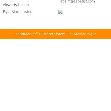
iletisim@sepetist.com
Alışveriş Listem
Fiyat Alarm Listem
®
PlatinMarket
E-Ticaret Sistemi
İle Hazırlanmıştır.