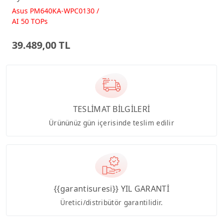
512GB 23.8 FreeDos
Asus PM640KA-WPC0130 /
Beyaz AI-Powered AIO
AI 50 TOPs
Bilgisayar PM640KA
39.489,00 TL
TESLİMAT BİLGİLERİ
Ürününüz gün içerisinde teslim edilir
{{garantisuresi}} YIL GARANTİ
Üretici/distribütör garantilidir.