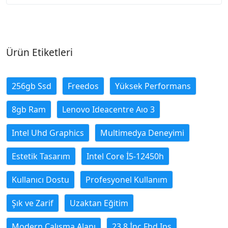
Ürün Etiketleri
256gb Ssd
Freedos
Yüksek Performans
8gb Ram
Lenovo Ideacentre Aıo 3
Intel Uhd Graphics
Multimedya Deneyimi
Estetik Tasarım
Intel Core İ5-12450h
Kullanıcı Dostu
Profesyonel Kullanım
Şık ve Zarif
Uzaktan Eğitim
Modern Çalışma Alanı
23.8 İnç Fhd Ips