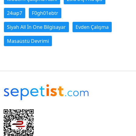
24ıap7
F0gh01ebtr
Siyah All İn One Bilgisayar
Evden Çalışma
Masaüstü Devrimi