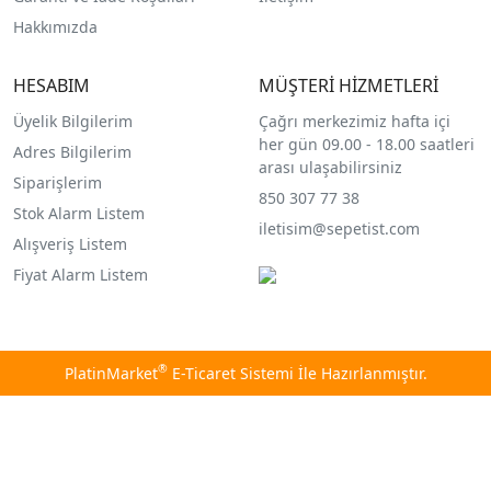
Hakkımızda
HESABIM
MÜŞTERİ HİZMETLERİ
Üyelik Bilgilerim
Çağrı merkezimiz hafta içi
her gün 09.00 - 18.00 saatleri
Adres Bilgilerim
arası ulaşabilirsiniz
Siparişlerim
850 307 77 38
Stok Alarm Listem
iletisim@sepetist.com
Alışveriş Listem
Fiyat Alarm Listem
®
PlatinMarket
E-Ticaret Sistemi
İle Hazırlanmıştır.