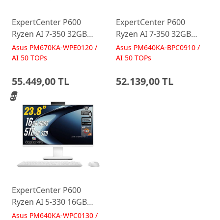
ExpertCenter P600
ExpertCenter P600
Ryzen AI 7-350 32GB
Ryzen AI 7-350 32GB
512GB 27 FreeDos Beyaz
512GB 23.8 FreeDos
Asus PM670KA-WPE0120 /
Asus PM640KA-BPC0910 /
AI-Powered AIO
Siyah AI-Powered AIO
AI 50 TOPs
AI 50 TOPs
Bilgisayar PM670KA
Bilgisayar PM640KA
55.449,00 TL
52.139,00 TL
Yeni
ExpertCenter P600
Ryzen AI 5-330 16GB
512GB 23.8 FreeDos
Asus PM640KA-WPC0130 /