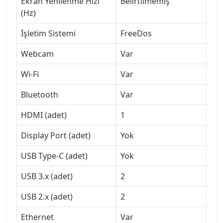
Ekran Yenilenme Hızı
Belirtilmemiş
(Hz)
İşletim Sistemi
FreeDos
Webcam
Var
Wi-Fi
Var
Bluetooth
Var
HDMI (adet)
1
Display Port (adet)
Yok
USB Type-C (adet)
Yok
USB 3.x (adet)
2
USB 2.x (adet)
2
Ethernet
Var