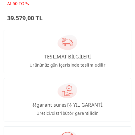
Beyaz AI-Powered AIO
AI 50 TOPs
Bilgisayar PM640KA
39.579,00 TL
TESLİMAT BİLGİLERİ
Ürününüz gün içerisinde teslim edilir
{{garantisuresi}} YIL GARANTİ
Üretici/distribütör garantilidir.