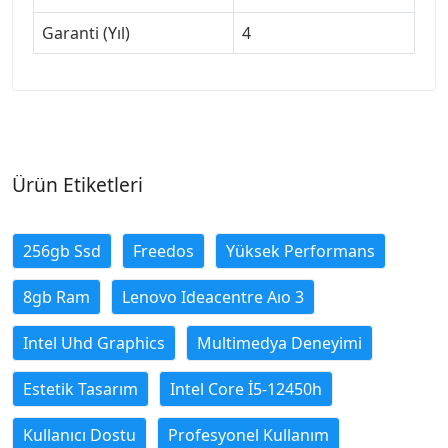
Garanti (Yıl)
4
Ürün Etiketleri
256gb Ssd
Freedos
Yüksek Performans
8gb Ram
Lenovo Ideacentre Aıo 3
Intel Uhd Graphics
Multimedya Deneyimi
Estetik Tasarım
Intel Core İ5-12450h
Kullanıcı Dostu
Profesyonel Kullanım