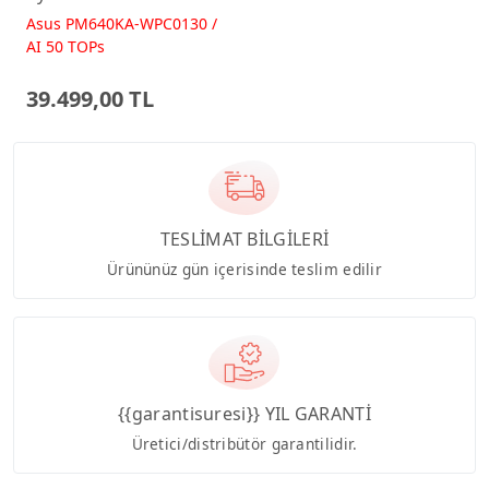
512GB 23.8 FreeDos
Asus PM640KA-WPC0130 /
Beyaz AI-Powered AIO
AI 50 TOPs
Bilgisayar PM640KA
39.499,00 TL
TESLİMAT BİLGİLERİ
Ürününüz gün içerisinde teslim edilir
{{garantisuresi}} YIL GARANTİ
Üretici/distribütör garantilidir.