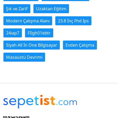
Şık ve Zarif
Uzaktan Eğitim
Modern Çalışma Alanı
23.8 İnç Fhd Ips
24ıap7
F0gh01ebtr
Siyah All İn One Bilgisayar
Evden Çalışma
Masaüstü Devrimi