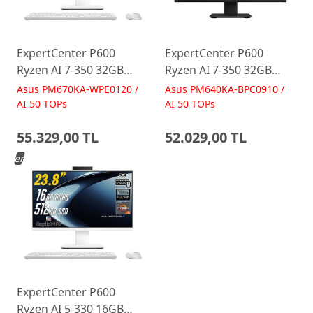
ExpertCenter P600
ExpertCenter P600
Ryzen AI 7-350 32GB
Ryzen AI 7-350 32GB
512GB 27 FreeDos Beyaz
512GB 23.8 FreeDos
Asus PM670KA-WPE0120 /
Asus PM640KA-BPC0910 /
AI-Powered AIO
Siyah AI-Powered AIO
AI 50 TOPs
AI 50 TOPs
Bilgisayar PM670KA
Bilgisayar PM640KA
55.329,00 TL
52.029,00 TL
Yeni
ExpertCenter P600
Ryzen AI 5-330 16GB