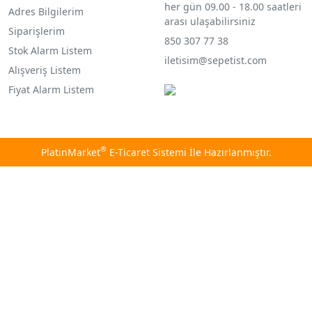
her gün 09.00 - 18.00 saatleri
Adres Bilgilerim
arası ulaşabilirsiniz
Siparişlerim
850 307 77 38
Stok Alarm Listem
iletisim@sepetist.com
Alışveriş Listem
Fiyat Alarm Listem
®
PlatinMarket
E-Ticaret Sistemi
İle Hazırlanmıştır.