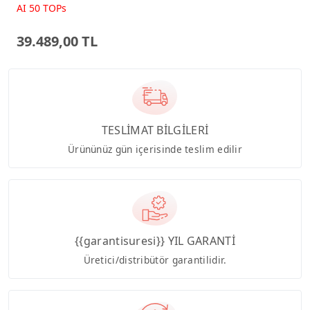
Beyaz AI-Powered AIO
AI 50 TOPs
Bilgisayar PM640KA
39.489,00 TL
TESLİMAT BİLGİLERİ
Ürününüz gün içerisinde teslim edilir
{{garantisuresi}} YIL GARANTİ
Üretici/distribütör garantilidir.