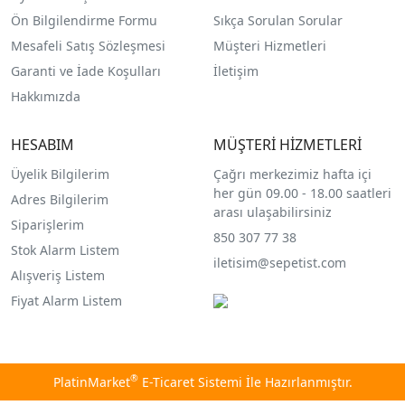
Ön Bilgilendirme Formu
Sıkça Sorulan Sorular
Mesafeli Satış Sözleşmesi
Müşteri Hizmetleri
Garanti ve İade Koşulları
İletişim
Hakkımızda
HESABIM
MÜŞTERİ HİZMETLERİ
Üyelik Bilgilerim
Çağrı merkezimiz hafta içi
her gün 09.00 - 18.00 saatleri
Adres Bilgilerim
arası ulaşabilirsiniz
Siparişlerim
850 307 77 38
Stok Alarm Listem
iletisim@sepetist.com
Alışveriş Listem
Fiyat Alarm Listem
®
PlatinMarket
E-Ticaret Sistemi
İle Hazırlanmıştır.