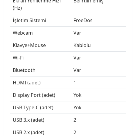
Ekran Yenilenme Hızı
Belirtilmemiş
(Hz)
İşletim Sistemi
FreeDos
Webcam
Var
Klavye+Mouse
Kablolu
Wi-Fi
Var
Bluetooth
Var
HDMI (adet)
1
Display Port (adet)
Yok
USB Type-C (adet)
Yok
USB 3.x (adet)
2
USB 2.x (adet)
2