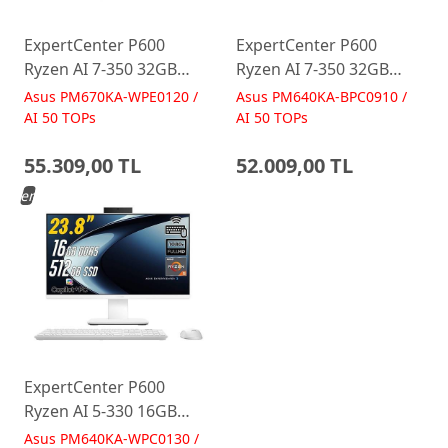
ExpertCenter P600
ExpertCenter P600
Ryzen AI 7-350 32GB
Ryzen AI 7-350 32GB
512GB 27 FreeDos Beyaz
512GB 23.8 FreeDos
Asus PM670KA-WPE0120 /
Asus PM640KA-BPC0910 /
AI-Powered AIO
Siyah AI-Powered AIO
AI 50 TOPs
AI 50 TOPs
Bilgisayar PM670KA
Bilgisayar PM640KA
55.309,00 TL
52.009,00 TL
Yeni
ExpertCenter P600
Ryzen AI 5-330 16GB
512GB 23.8 FreeDos
Asus PM640KA-WPC0130 /