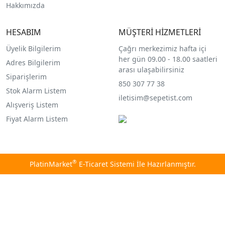
Hakkımızda
HESABIM
MÜŞTERİ HİZMETLERİ
Üyelik Bilgilerim
Çağrı merkezimiz hafta içi
her gün 09.00 - 18.00 saatleri
Adres Bilgilerim
arası ulaşabilirsiniz
Siparişlerim
850 307 77 38
Stok Alarm Listem
iletisim@sepetist.com
Alışveriş Listem
Fiyat Alarm Listem
®
PlatinMarket
E-Ticaret Sistemi
İle Hazırlanmıştır.