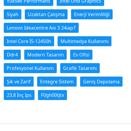
Yüksek Performans
Intel Uhd Graphics
Siyah
Uzaktan Çalışma
Enerji Verimliliği
Lenovo Ideacentre Aıo 3 24ıap7
Intel Core İ5-12450h
Multimedya Kullanımı
Ddr4
Modern Tasarım
Ev Ofisi
Profesyonel Kullanım
Grafik Tasarımı
Şık ve Zarif
Entegre Sistem
Geniş Depolama
23.8 İnç Ips
F0gh00tjtx