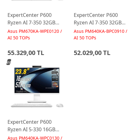
ExpertCenter P600
ExpertCenter P600
Ryzen AI 7-350 32GB
Ryzen AI 7-350 32GB
512GB 27 FreeDos Beyaz
512GB 23.8 FreeDos
Asus PM670KA-WPE0120 /
Asus PM640KA-BPC0910 /
AI-Powered AIO
Siyah AI-Powered AIO
AI 50 TOPs
AI 50 TOPs
Bilgisayar PM670KA
Bilgisayar PM640KA
55.329,00 TL
52.029,00 TL
Yeni
ExpertCenter P600
Ryzen AI 5-330 16GB
512GB 23.8 FreeDos
Asus PM640KA-WPC0130 /