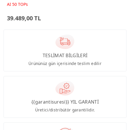
Beyaz AI-Powered AIO
AI 50 TOPs
Bilgisayar PM640KA
39.489,00 TL
TESLİMAT BİLGİLERİ
Ürününüz gün içerisinde teslim edilir
{{garantisuresi}} YIL GARANTİ
Üretici/distribütör garantilidir.