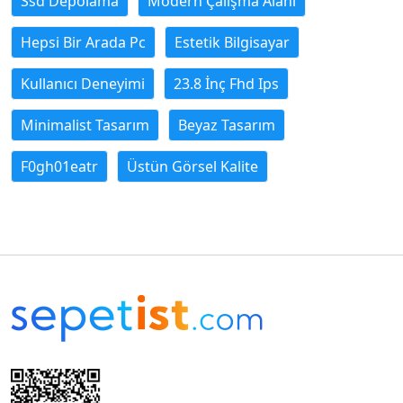
Ssd Depolama
Modern Çalışma Alanı
Hepsi Bir Arada Pc
Estetik Bilgisayar
Kullanıcı Deneyimi
23.8 İnç Fhd Ips
Minimalist Tasarım
Beyaz Tasarım
F0gh01eatr
Üstün Görsel Kalite