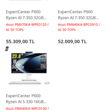
ExpertCenter P600
ExpertCenter P600
Ryzen AI 7-350 32GB
Ryzen AI 7-350 32GB
512GB 27 FreeDos Beyaz
512GB 23.8 FreeDos
Asus PM670KA-WPE0120 /
Asus PM640KA-BPC0910 /
AI-Powered AIO
Siyah AI-Powered AIO
AI 50 TOPs
AI 50 TOPs
Bilgisayar PM670KA
Bilgisayar PM640KA
55.309,00 TL
52.009,00 TL
Yeni
ExpertCenter P600
Ryzen AI 5-330 16GB
512GB 23.8 FreeDos
Asus PM640KA-WPC0130 /