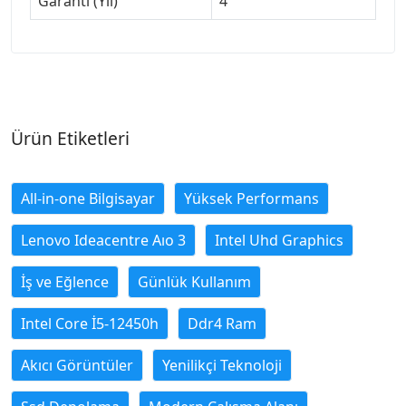
Garanti (Yıl)
4
Ürün Etiketleri
All-in-one Bilgisayar
Yüksek Performans
Lenovo Ideacentre Aıo 3
Intel Uhd Graphics
İş ve Eğlence
Günlük Kullanım
Intel Core İ5-12450h
Ddr4 Ram
Akıcı Görüntüler
Yenilikçi Teknoloji