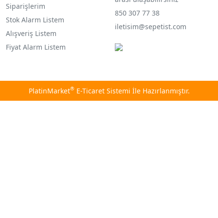
Siparişlerim
850 307 77 38
Stok Alarm Listem
iletisim@sepetist.com
Alışveriş Listem
Fiyat Alarm Listem
®
PlatinMarket
E-Ticaret Sistemi
İle Hazırlanmıştır.