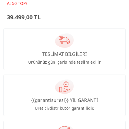
Beyaz AI-Powered AIO
AI 50 TOPs
Bilgisayar PM640KA
39.499,00 TL
TESLİMAT BİLGİLERİ
Ürününüz gün içerisinde teslim edilir
{{garantisuresi}} YIL GARANTİ
Üretici/distribütör garantilidir.