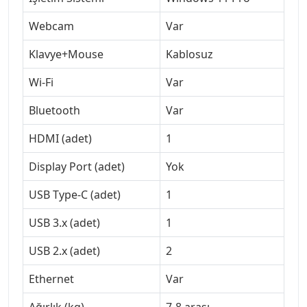
Webcam
Var
Klavye+Mouse
Kablosuz
Wi-Fi
Var
Bluetooth
Var
HDMI (adet)
1
Display Port (adet)
Yok
USB Type-C (adet)
1
USB 3.x (adet)
1
USB 2.x (adet)
2
Ethernet
Var
Ağırlık (kg)
7-8 arası