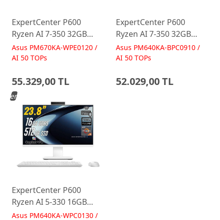
ExpertCenter P600
ExpertCenter P600
Ryzen AI 7-350 32GB
Ryzen AI 7-350 32GB
512GB 27 FreeDos Beyaz
512GB 23.8 FreeDos
Asus PM670KA-WPE0120 /
Asus PM640KA-BPC0910 /
AI-Powered AIO
Siyah AI-Powered AIO
AI 50 TOPs
AI 50 TOPs
Bilgisayar PM670KA
Bilgisayar PM640KA
55.329,00 TL
52.029,00 TL
Yeni
ExpertCenter P600
Ryzen AI 5-330 16GB
512GB 23.8 FreeDos
Asus PM640KA-WPC0130 /