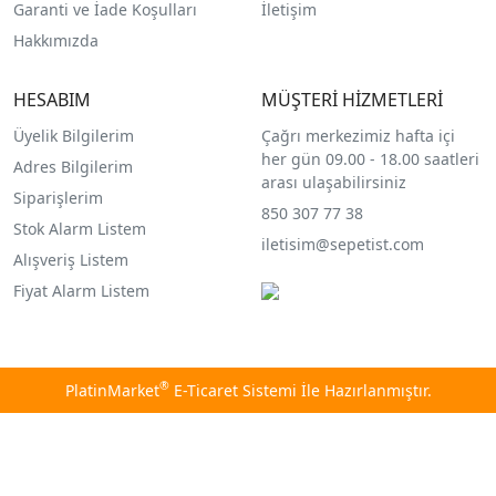
Garanti ve İade Koşulları
İletişim
Hakkımızda
HESABIM
MÜŞTERİ HİZMETLERİ
Üyelik Bilgilerim
Çağrı merkezimiz hafta içi
her gün 09.00 - 18.00 saatleri
Adres Bilgilerim
arası ulaşabilirsiniz
Siparişlerim
850 307 77 38
Stok Alarm Listem
iletisim@sepetist.com
Alışveriş Listem
Fiyat Alarm Listem
®
PlatinMarket
E-Ticaret Sistemi
İle Hazırlanmıştır.