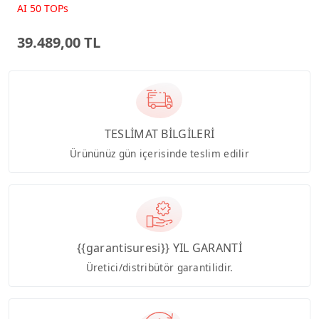
Beyaz AI-Powered AIO
AI 50 TOPs
Bilgisayar PM640KA
39.489,00 TL
TESLİMAT BİLGİLERİ
Ürününüz gün içerisinde teslim edilir
{{garantisuresi}} YIL GARANTİ
Üretici/distribütör garantilidir.