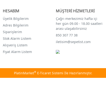
HESABIM
MÜŞTERİ HİZMETLERİ
Üyelik Bilgilerim
Çağrı merkezimiz hafta içi
her gün 09.00 - 18.00 saatleri
Adres Bilgilerim
arası ulaşabilirsiniz
Siparişlerim
850 307 77 38
Stok Alarm Listem
iletisim@sepetist.com
Alışveriş Listem
Fiyat Alarm Listem
®
PlatinMarket
E-Ticaret Sistemi
İle Hazırlanmıştır.