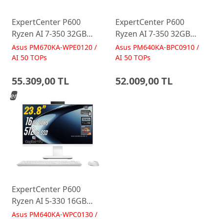
ExpertCenter P600
ExpertCenter P600
Ryzen AI 7-350 32GB
Ryzen AI 7-350 32GB
512GB 27 FreeDos Beyaz
512GB 23.8 FreeDos
Asus PM670KA-WPE0120 /
Asus PM640KA-BPC0910 /
AI-Powered AIO
Siyah AI-Powered AIO
AI 50 TOPs
AI 50 TOPs
Bilgisayar PM670KA
Bilgisayar PM640KA
55.309,00 TL
52.009,00 TL
Yeni
ExpertCenter P600
Ryzen AI 5-330 16GB
512GB 23.8 FreeDos
Asus PM640KA-WPC0130 /