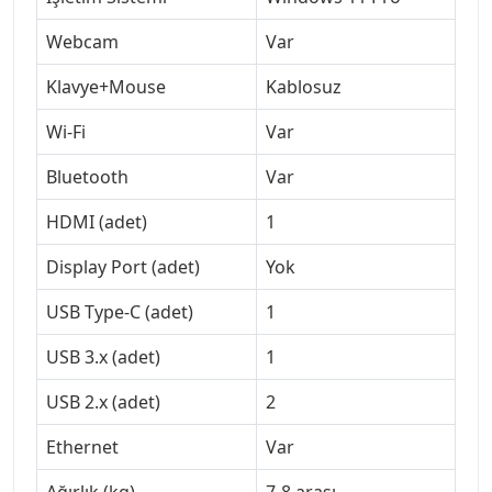
Webcam
Var
Klavye+Mouse
Kablosuz
Wi-Fi
Var
Bluetooth
Var
HDMI (adet)
1
Display Port (adet)
Yok
USB Type-C (adet)
1
USB 3.x (adet)
1
USB 2.x (adet)
2
Ethernet
Var
Ağırlık (kg)
7-8 arası