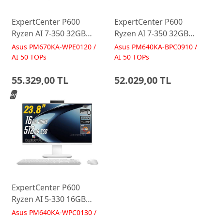
ExpertCenter P600
ExpertCenter P600
Ryzen AI 7-350 32GB
Ryzen AI 7-350 32GB
512GB 27 FreeDos Beyaz
512GB 23.8 FreeDos
Asus PM670KA-WPE0120 /
Asus PM640KA-BPC0910 /
AI-Powered AIO
Siyah AI-Powered AIO
AI 50 TOPs
AI 50 TOPs
Bilgisayar PM670KA
Bilgisayar PM640KA
55.329,00 TL
52.029,00 TL
Yeni
ExpertCenter P600
Ryzen AI 5-330 16GB
512GB 23.8 FreeDos
Asus PM640KA-WPC0130 /