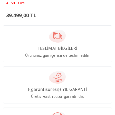
Beyaz AI-Powered AIO
AI 50 TOPs
Bilgisayar PM640KA
39.499,00 TL
TESLİMAT BİLGİLERİ
Ürününüz gün içerisinde teslim edilir
{{garantisuresi}} YIL GARANTİ
Üretici/distribütör garantilidir.