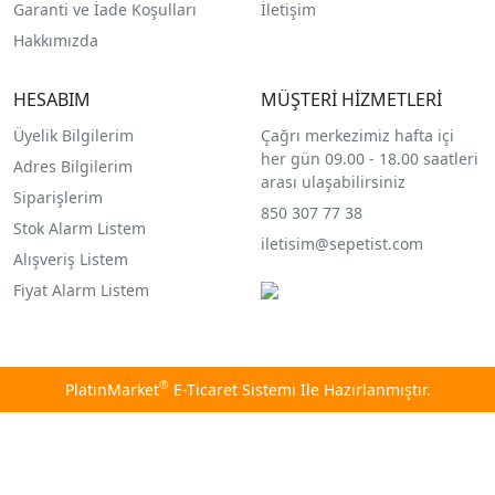
Garanti ve İade Koşulları
İletişim
Hakkımızda
HESABIM
MÜŞTERİ HİZMETLERİ
Üyelik Bilgilerim
Çağrı merkezimiz hafta içi
her gün 09.00 - 18.00 saatleri
Adres Bilgilerim
arası ulaşabilirsiniz
Siparişlerim
850 307 77 38
Stok Alarm Listem
iletisim@sepetist.com
Alışveriş Listem
Fiyat Alarm Listem
®
PlatinMarket
E-Ticaret Sistemi
İle Hazırlanmıştır.