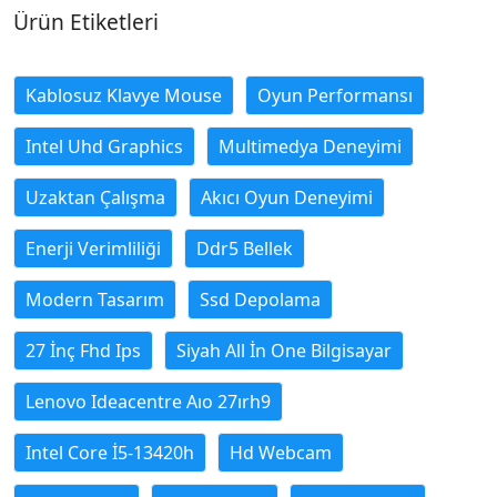
Ürün Etiketleri
Kablosuz Klavye Mouse
Oyun Performansı
Intel Uhd Graphics
Multimedya Deneyimi
Uzaktan Çalışma
Akıcı Oyun Deneyimi
Enerji Verimliliği
Ddr5 Bellek
Modern Tasarım
Ssd Depolama
27 İnç Fhd Ips
Siyah All İn One Bilgisayar
Lenovo Ideacentre Aıo 27ırh9
Intel Core İ5-13420h
Hd Webcam