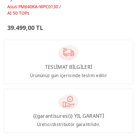
512GB 23.8 FreeDos
Asus PM640KA-WPC0130 /
Beyaz AI-Powered AIO
AI 50 TOPs
Bilgisayar PM640KA
39.499,00 TL
TESLİMAT BİLGİLERİ
Ürününüz gün içerisinde teslim edilir
{{garantisuresi}} YIL GARANTİ
Üretici/distribütör garantilidir.