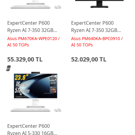
ExpertCenter P600
ExpertCenter P600
Ryzen AI 7-350 32GB
Ryzen AI 7-350 32GB
512GB 27 FreeDos Beyaz
512GB 23.8 FreeDos
Asus PM670KA-WPE0120 /
Asus PM640KA-BPC0910 /
AI-Powered AIO
Siyah AI-Powered AIO
AI 50 TOPs
AI 50 TOPs
Bilgisayar PM670KA
Bilgisayar PM640KA
55.329,00 TL
52.029,00 TL
Yeni
ExpertCenter P600
Ryzen AI 5-330 16GB