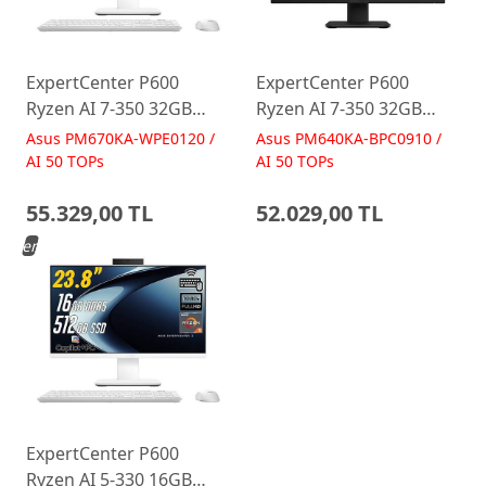
ExpertCenter P600
ExpertCenter P600
Ryzen AI 7-350 32GB
Ryzen AI 7-350 32GB
512GB 27 FreeDos Beyaz
512GB 23.8 FreeDos
Asus PM670KA-WPE0120 /
Asus PM640KA-BPC0910 /
AI-Powered AIO
Siyah AI-Powered AIO
AI 50 TOPs
AI 50 TOPs
Bilgisayar PM670KA
Bilgisayar PM640KA
55.329,00 TL
52.029,00 TL
Yeni
ExpertCenter P600
Ryzen AI 5-330 16GB