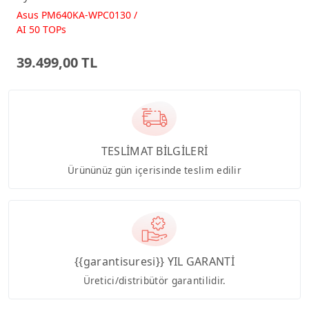
512GB 23.8 FreeDos
Asus PM640KA-WPC0130 /
Beyaz AI-Powered AIO
AI 50 TOPs
Bilgisayar PM640KA
39.499,00 TL
TESLİMAT BİLGİLERİ
Ürününüz gün içerisinde teslim edilir
{{garantisuresi}} YIL GARANTİ
Üretici/distribütör garantilidir.