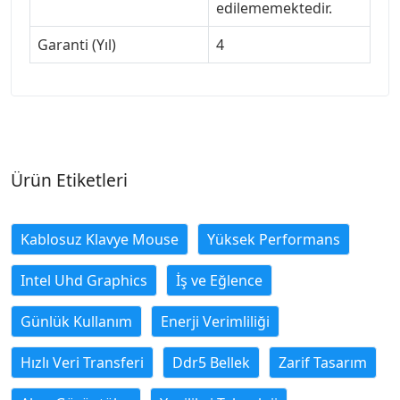
edilememektedir.
Garanti (Yıl)
4
Ürün Etiketleri
Kablosuz Klavye Mouse
Yüksek Performans
Intel Uhd Graphics
İş ve Eğlence
Günlük Kullanım
Enerji Verimliliği
Hızlı Veri Transferi
Ddr5 Bellek
Zarif Tasarım