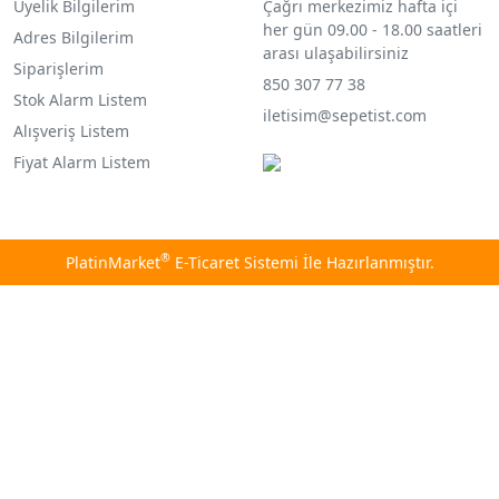
Üyelik Bilgilerim
Çağrı merkezimiz hafta içi
her gün 09.00 - 18.00 saatleri
Adres Bilgilerim
arası ulaşabilirsiniz
Siparişlerim
850 307 77 38
Stok Alarm Listem
iletisim@sepetist.com
Alışveriş Listem
Fiyat Alarm Listem
®
PlatinMarket
E-Ticaret Sistemi
İle Hazırlanmıştır.