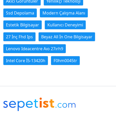
Akıcı Görüntüler
Yenilikçi Teknoloji
Ssd Depolama
Modern Çalışma Alanı
Estetik Bilgisayar
Kullanıcı Deneyimi
27 İnç Fhd Ips
Beyaz All İn One Bilgisayar
Lenovo Ideacentre Aıo 27ırh9
Intel Core İ5-13420h
F0hm0045tr