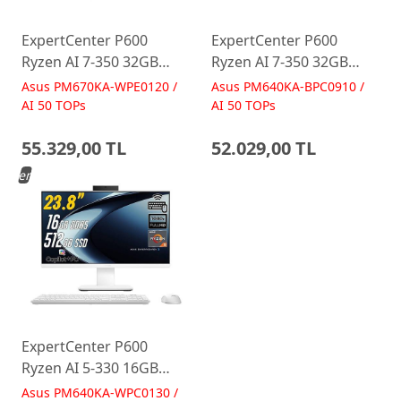
ExpertCenter P600
ExpertCenter P600
Ryzen AI 7-350 32GB
Ryzen AI 7-350 32GB
512GB 27 FreeDos Beyaz
512GB 23.8 FreeDos
Asus PM670KA-WPE0120 /
Asus PM640KA-BPC0910 /
AI-Powered AIO
Siyah AI-Powered AIO
AI 50 TOPs
AI 50 TOPs
Bilgisayar PM670KA
Bilgisayar PM640KA
55.329,00 TL
52.029,00 TL
Yeni
ExpertCenter P600
Ryzen AI 5-330 16GB
512GB 23.8 FreeDos
Asus PM640KA-WPC0130 /