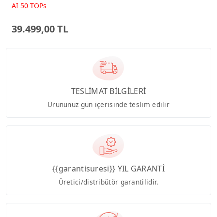
Beyaz AI-Powered AIO
AI 50 TOPs
Bilgisayar PM640KA
39.499,00 TL
TESLİMAT BİLGİLERİ
Ürününüz gün içerisinde teslim edilir
{{garantisuresi}} YIL GARANTİ
Üretici/distribütör garantilidir.