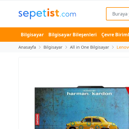
Bilgisayar
Bilgisayar Bileşenleri
Çevre Biriml
Anasayfa
Bilgisayar
All in One Bilgisayar
Lenov