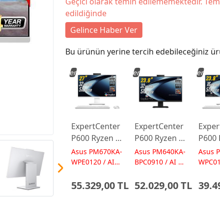
Geçici olarak temin edilememektedir. Tem
edildiğinde
Gelince Haber Ver
Bu ürünün yerine tercih edebileceğiniz ür
Yeni
Yeni
Yeni
ExpertCenter
ExpertCenter
Exper
P600 Ryzen AI
P600 Ryzen AI
P600 
7-350 32GB
7-350 32GB
5-330
Asus PM670KA-
Asus PM640KA-
Asus 
512GB 27
512GB 23.8
512GB
WPE0120 / AI
BPC0910 / AI 50
WPC01
50 TOPs
TOPs
50 TO
FreeDos
FreeDos
Free
55.329,00 TL
52.029,00 TL
39.4
Beyaz AI-
Siyah AI-
Beyaz
Powered AIO
Powered AIO
Powe
Bilgisayar
Bilgisayar
Bilgis