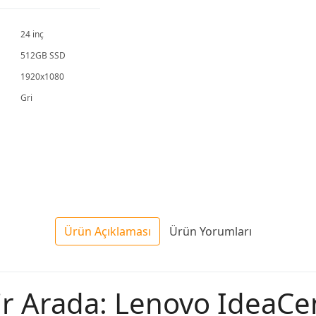
PM670KA
PM640KA
PM64
24 inç
512GB SSD
1920x1080
Gri
Ürün Açıklaması
Ürün Yorumları
ir Arada: Lenovo IdeaCe