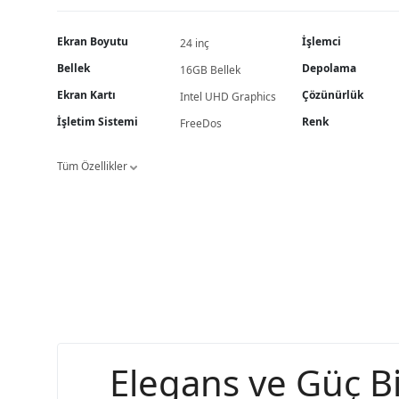
Ekran Boyutu
İşlemci
24 inç
Bellek
Depolama
16GB Bellek
Ekran Kartı
Çözünürlük
Intel UHD Graphics
İşletim Sistemi
Renk
FreeDos
Tüm Özellikler
Elegans ve Güç B