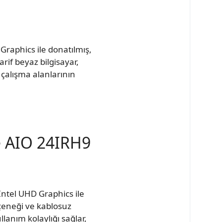
raphics ile donatılmış,
rif beyaz bilgisayar,
çalışma alanlarının
e AIO 24IRH9
ntel UHD Graphics ile
eçeneği ve kablosuz
lanım kolaylığı sağlar,