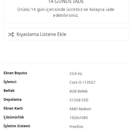
14 GÜNDE İADE
Ürünü 14 gün içerisinde ücretsiz ve kolayca iade
edebilirsiniz.
Kıyaslama Listene Ekle
Ekran Boyutu
23.8 inç
İşlemci
Core i5-1135G7
Bellek
8GB Bellek
Depolama
512GB SSD
Ekran Kartı
AMD Radeon
Çözünürlük
1920x1080
İşletim Sistemi
FreeDos