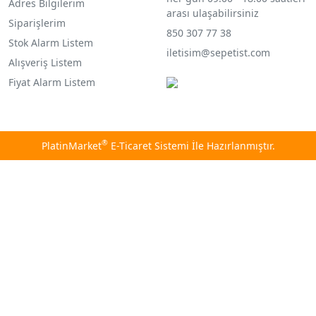
Adres Bilgilerim
arası ulaşabilirsiniz
Siparişlerim
850 307 77 38
Stok Alarm Listem
iletisim@sepetist.com
Alışveriş Listem
Fiyat Alarm Listem
®
PlatinMarket
E-Ticaret Sistemi
İle Hazırlanmıştır.