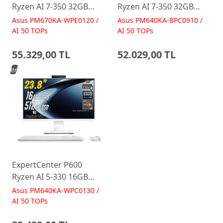
Ryzen AI 7-350 32GB
Ryzen AI 7-350 32GB
512GB 27 FreeDos Beyaz
512GB 23.8 FreeDos
Asus PM670KA-WPE0120 /
Asus PM640KA-BPC0910 /
AI-Powered AIO
Siyah AI-Powered AIO
AI 50 TOPs
AI 50 TOPs
Bilgisayar PM670KA
Bilgisayar PM640KA
55.329,00 TL
52.029,00 TL
Yeni
ExpertCenter P600
Ryzen AI 5-330 16GB
512GB 23.8 FreeDos
Asus PM640KA-WPC0130 /
Beyaz AI-Powered AIO
AI 50 TOPs
Bilgisayar PM640KA