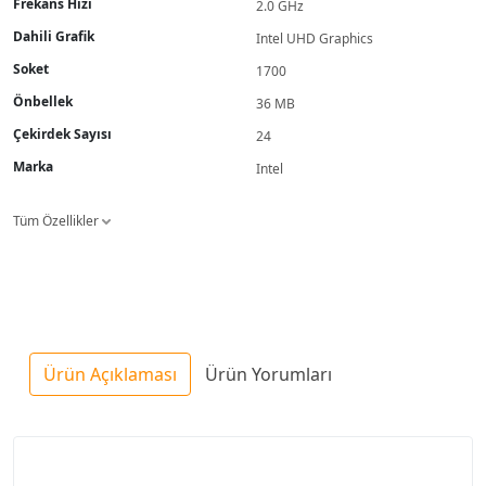
Frekans Hızı
2.0 GHz
Dahili Grafik
Intel UHD Graphics
Soket
1700
Önbellek
36 MB
Çekirdek Sayısı
24
Marka
Intel
Tüm Özellikler
Ürün Açıklaması
Ürün Yorumları