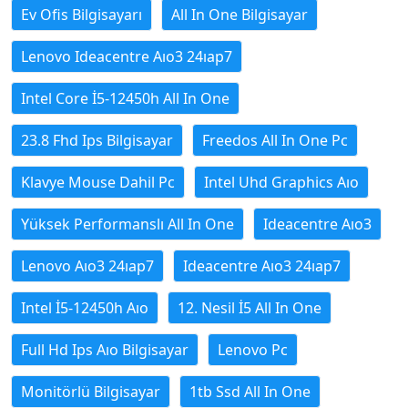
Ev Ofis Bilgisayarı
All In One Bilgisayar
Lenovo Ideacentre Aıo3 24ıap7
Intel Core İ5-12450h All In One
23.8 Fhd Ips Bilgisayar
Freedos All In One Pc
Klavye Mouse Dahil Pc
Intel Uhd Graphics Aıo
Yüksek Performanslı All In One
Ideacentre Aıo3
Lenovo Aıo3 24ıap7
Ideacentre Aıo3 24ıap7
Intel İ5-12450h Aıo
12. Nesil İ5 All In One
Full Hd Ips Aıo Bilgisayar
Lenovo Pc
Monitörlü Bilgisayar
1tb Ssd All In One