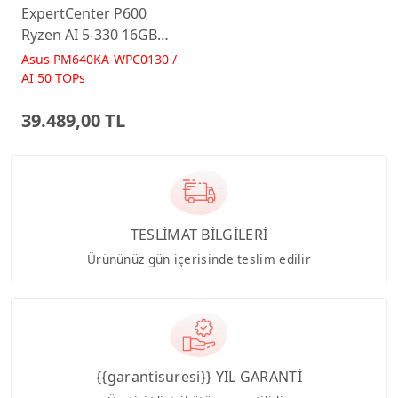
ExpertCenter P600
Ryzen AI 5-330 16GB
512GB 23.8 FreeDos
Asus PM640KA-WPC0130 /
Beyaz AI-Powered AIO
AI 50 TOPs
Bilgisayar PM640KA
39.489,00 TL
TESLİMAT BİLGİLERİ
Ürününüz gün içerisinde teslim edilir
{{garantisuresi}} YIL GARANTİ