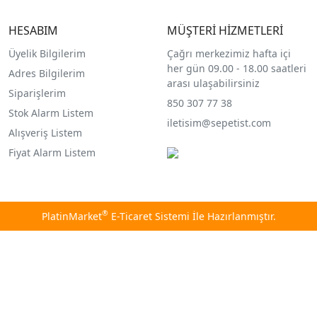
HESABIM
MÜŞTERİ HİZMETLERİ
Üyelik Bilgilerim
Çağrı merkezimiz hafta içi
her gün 09.00 - 18.00 saatleri
Adres Bilgilerim
arası ulaşabilirsiniz
Siparişlerim
850 307 77 38
Stok Alarm Listem
iletisim@sepetist.com
Alışveriş Listem
Fiyat Alarm Listem
®
PlatinMarket
E-Ticaret Sistemi
İle Hazırlanmıştır.