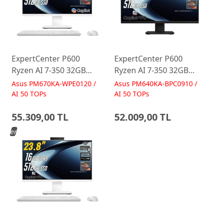
ExpertCenter P600
ExpertCenter P600
Ryzen AI 7-350 32GB
Ryzen AI 7-350 32GB
512GB 27 FreeDos Beyaz
512GB 23.8 FreeDos
Asus PM670KA-WPE0120 /
Asus PM640KA-BPC0910 /
AI-Powered AIO
Siyah AI-Powered AIO
AI 50 TOPs
AI 50 TOPs
Bilgisayar PM670KA
Bilgisayar PM640KA
55.309,00 TL
52.009,00 TL
Yeni