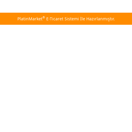
®
PlatinMarket
E-Ticaret Sistemi
İle Hazırlanmıştır.