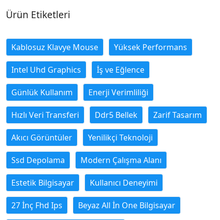
Ürün Etiketleri
Kablosuz Klavye Mouse
Yüksek Performans
Intel Uhd Graphics
İş ve Eğlence
Günlük Kullanım
Enerji Verimliliği
Hızlı Veri Transferi
Ddr5 Bellek
Zarif Tasarım
Akıcı Görüntüler
Yenilikçi Teknoloji
Ssd Depolama
Modern Çalışma Alanı
Estetik Bilgisayar
Kullanıcı Deneyimi
27 İnç Fhd Ips
Beyaz All İn One Bilgisayar