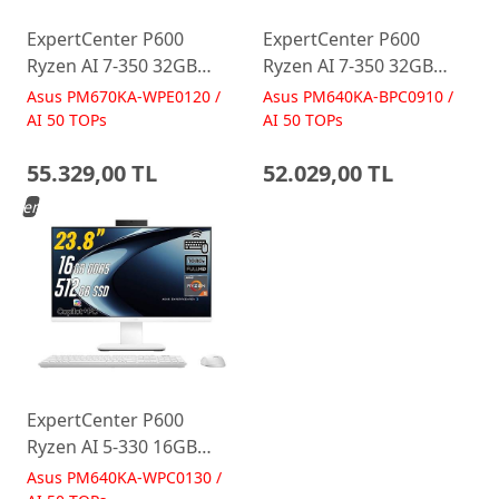
ExpertCenter P600
ExpertCenter P600
Ryzen AI 7-350 32GB
Ryzen AI 7-350 32GB
512GB 27 FreeDos Beyaz
512GB 23.8 FreeDos
Asus PM670KA-WPE0120 /
Asus PM640KA-BPC0910 /
AI-Powered AIO
Siyah AI-Powered AIO
AI 50 TOPs
AI 50 TOPs
Bilgisayar PM670KA
Bilgisayar PM640KA
55.329,00 TL
52.029,00 TL
Yeni
ExpertCenter P600
Ryzen AI 5-330 16GB
512GB 23.8 FreeDos
Asus PM640KA-WPC0130 /