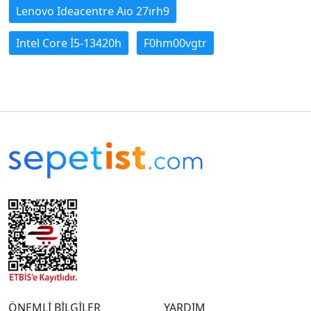
Lenovo Ideacentre Aıo 27ırh9
Intel Core İ5-13420h
F0hm00vgtr
ÖNEMLİ BİLGİLER
YARDIM