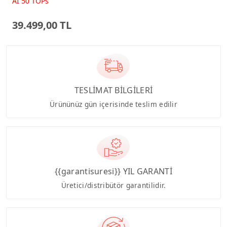
Beyaz AI-Powered AIO
AI 50 TOPs
Bilgisayar PM640KA
39.499,00 TL
TESLİMAT BİLGİLERİ
Ürününüz gün içerisinde teslim edilir
{{garantisuresi}} YIL GARANTİ
Üretici/distribütör garantilidir.