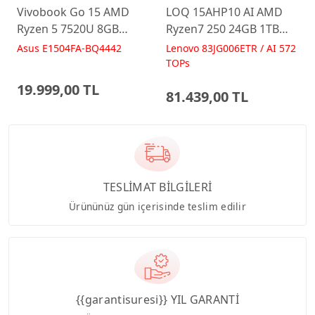
Vivobook Go 15 AMD
LOQ 15AHP10 AI AMD
Ryzen 5 7520U 8GB
Ryzen7 250 24GB 1TB
512GB 15.6 FreeDos
RTX5060 15.6 IPS FHD
Asus E1504FA-BQ4442
Lenovo 83JG006ETR / AI 572
E1504FA-BQ4442 Laptop
FreeDos Gaming
TOPs
Dizüstü Bilgisayar
19.999,00 TL
81.439,00 TL
TESLİMAT BİLGİLERİ
Ürününüz gün içerisinde teslim edilir
{{garantisuresi}} YIL GARANTİ