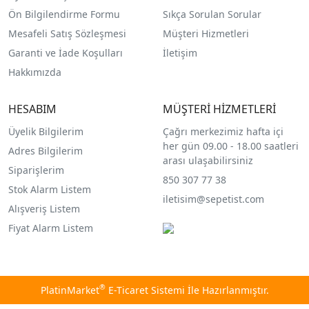
Ön Bilgilendirme Formu
Sıkça Sorulan Sorular
Mesafeli Satış Sözleşmesi
Müşteri Hizmetleri
Garanti ve İade Koşulları
İletişim
Hakkımızda
HESABIM
MÜŞTERİ HİZMETLERİ
Üyelik Bilgilerim
Çağrı merkezimiz hafta içi
her gün 09.00 - 18.00 saatleri
Adres Bilgilerim
arası ulaşabilirsiniz
Siparişlerim
850 307 77 38
Stok Alarm Listem
iletisim@sepetist.com
Alışveriş Listem
Fiyat Alarm Listem
®
PlatinMarket
E-Ticaret Sistemi
İle Hazırlanmıştır.