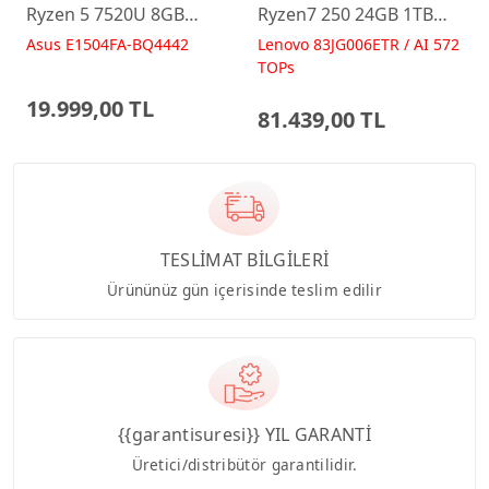
Ryzen 5 7520U 8GB
Ryzen7 250 24GB 1TB
512GB 15.6 FreeDos
RTX5060 15.6 IPS FHD
Asus E1504FA-BQ4442
Lenovo 83JG006ETR / AI 572
E1504FA-BQ4442 Laptop
FreeDos Gaming
TOPs
Dizüstü Bilgisayar
19.999,00 TL
81.439,00 TL
TESLİMAT BİLGİLERİ
Ürününüz gün içerisinde teslim edilir
{{garantisuresi}} YIL GARANTİ
Üretici/distribütör garantilidir.