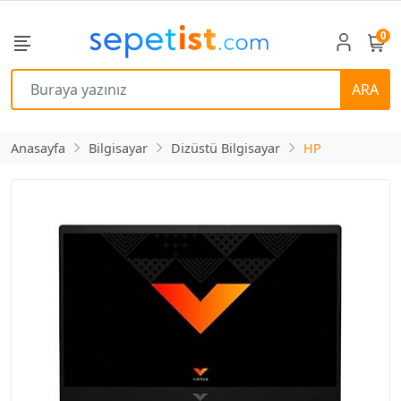
0
ARA
Anasayfa
Bilgisayar
Dizüstü Bilgisayar
HP