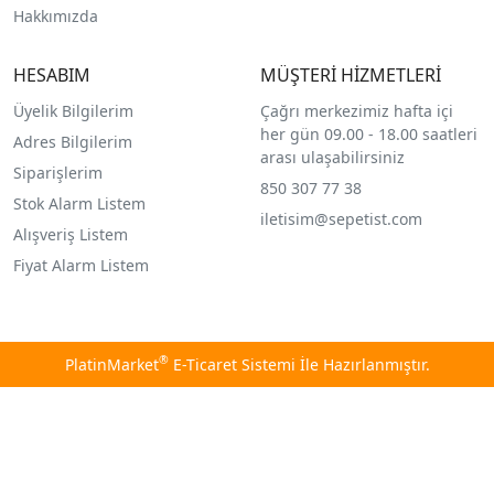
Hakkımızda
HESABIM
MÜŞTERİ HİZMETLERİ
Üyelik Bilgilerim
Çağrı merkezimiz hafta içi
her gün 09.00 - 18.00 saatleri
Adres Bilgilerim
arası ulaşabilirsiniz
Siparişlerim
850 307 77 38
Stok Alarm Listem
iletisim@sepetist.com
Alışveriş Listem
Fiyat Alarm Listem
®
PlatinMarket
E-Ticaret Sistemi
İle Hazırlanmıştır.