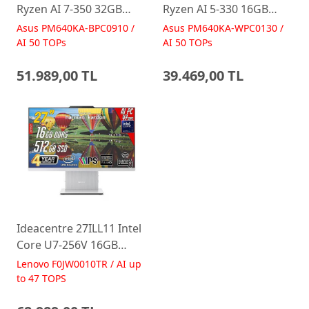
Ryzen AI 7-350 32GB
Ryzen AI 5-330 16GB
512GB 23.8 FreeDos
512GB 23.8 FreeDos
Asus PM640KA-BPC0910 /
Asus PM640KA-WPC0130 /
Siyah AI-Powered AIO
Beyaz AI-Powered AIO
AI 50 TOPs
AI 50 TOPs
Bilgisayar PM640KA
Bilgisayar PM640KA
51.989,00 TL
39.469,00 TL
Ideacentre 27ILL11 Intel
Core U7-256V 16GB
512GB 27 FHD FreeDos
Lenovo F0JW0010TR / AI up
Beyaz AI-Powered AIO
to 47 TOPS
Bilgisayar