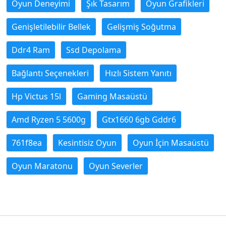
Oyun Deneyimi
Şık Tasarım
Oyun Grafikleri
Genişletilebilir Bellek
Gelişmiş Soğutma
Ddr4 Ram
Ssd Depolama
Bağlantı Seçenekleri
Hızlı Sistem Yanıtı
Hp Victus 15l
Gaming Masaüstü
Amd Ryzen 5 5600g
Gtx1660 6gb Gddr6
761f8ea
Kesintisiz Oyun
Oyun İçin Masaüstü
Oyun Maratonu
Oyun Severler