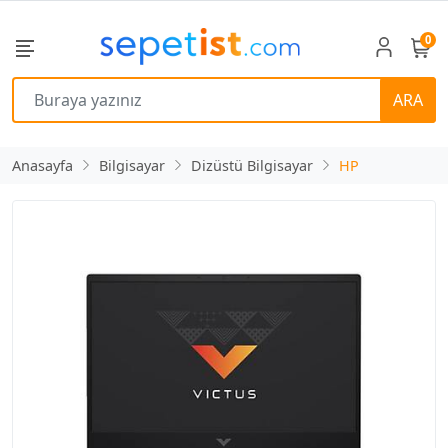
0
ARA
Anasayfa
Bilgisayar
Dizüstü Bilgisayar
HP