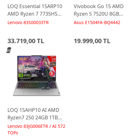
LOQ Essential 15ARP10
Vivobook Go 15 AMD
AMD Ryzen 7 7735HS
Ryzen 5 7520U 8GB
16GB 512GB RTX3050
512GB 15.6 FreeDos
Lenovo 83S00033TR
Asus E1504FA-BQ4442
15.6 FreeDos Gaming
E1504FA-BQ4442 Laptop
Laptop
33.719,00 TL
19.999,00 TL
Yeni
LOQ 15AHP10 AI AMD
Ryzen7 250 24GB 1TB
RTX5060 15.6 IPS FHD
Lenovo 83JG006ETR / AI 572
FreeDos Gaming
TOPs