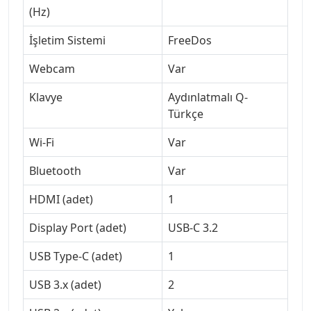
(Hz)
İşletim Sistemi
FreeDos
Webcam
Var
Klavye
Aydınlatmalı Q-
Türkçe
Wi-Fi
Var
Bluetooth
Var
HDMI (adet)
1
Display Port (adet)
USB-C 3.2
USB Type-C (adet)
1
USB 3.x (adet)
2