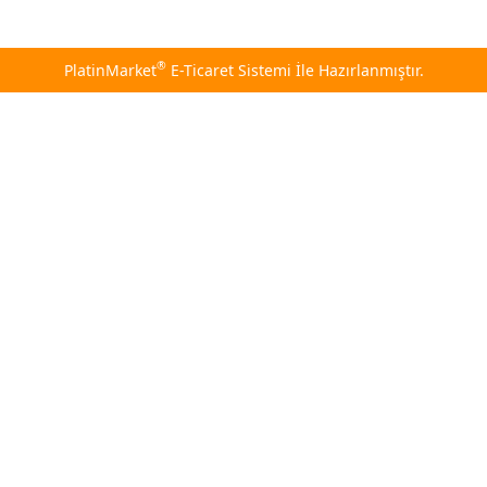
®
PlatinMarket
E-Ticaret Sistemi
İle Hazırlanmıştır.