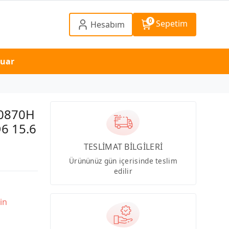
0
Sepetim
Hesabım
suar
10870H
6 15.6
TESLİMAT BİLGİLERİ
Ürününüz gün içerisinde teslim
edilir
in