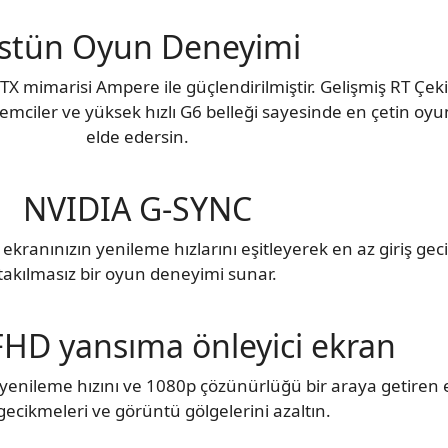
stün Oyun Deneyimi
X mimarisi Ampere ile güçlendirilmiştir. Gelişmiş RT Çek
şlemciler ve yüksek hızlı G6 belleği sayesinde en çetin oy
elde edersin.
NVIDIA G-SYNC
ranınızın yenileme hızlarını eşitleyerek en az giriş geci
takılmasız bir oyun deneyimi sunar.
FHD yansıma önleyici ekran
z yenileme hızını ve 1080p çözünürlüğü bir araya getiren 
ecikmeleri ve görüntü gölgelerini azaltın.