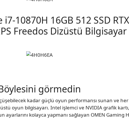
e i7-10870H 16GB 512 SSD RT
IPS Freedos Dizüstü Bilgisayar
Böylesini görmedin
 ölçüşebilecek kadar güçlü oyun performansı sunan ve he
ü oyun bilgisayarı. Intel işlemci ve NVIDIA grafik kartı,
un ayarlarını kolayca yapmanı sağlayan OMEN Gaming Hu