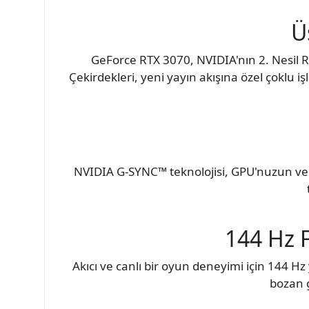
Ü
GeForce RTX 3070, NVIDIA'nın 2. Nesil RT
Çekirdekleri, yeni yayın akışına özel çoklu i
NVIDIA G-SYNC™ teknolojisi, GPU'nuzun ve ek
144 Hz 
Akıcı ve canlı bir oyun deneyimi için 144 H
bozan g