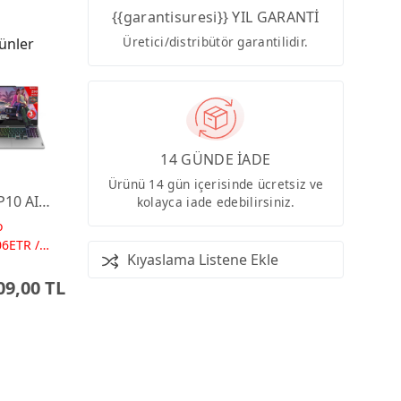
{{garantisuresi}} YIL GARANTİ
Üretici/distribütör garantilidir.
ünler
14 GÜNDE İADE
Ürünü 14 gün içerisinde ücretsiz ve
10 AI
kolayca iade edebilirsiniz.
Ryzen7
o
4GB 1TB
06ETR /
Kıyaslama Listene Ekle
 TOPs
60 15.6
09,00 TL
HD
Dos
ng
tü
ayar