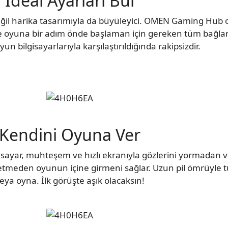
İdeal Ayarları Bul
eğil harika tasarımıyla da büyüleyici. OMEN Gaming Hub o
 oyuna bir adım önde başlaman için gereken tüm bağlantı
un bilgisayarlarıyla karşılaştırıldığında rakipsizdir.
Kendini Oyuna Ver
isayar, muhteşem ve hızlı ekranıyla gözlerini yormadan ve
z etmeden oyunun içine girmeni sağlar. Uzun pil ömrüyle 
eya oyna. İlk görüşte aşık olacaksın!