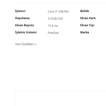
İşlemci
Bellek
Core i7-10870H
Depolama
Ekran Kartı
512GB SSD
Ekran Boyutu
Ekran Tipi
15.6 inç
İşletim Sistemi
Marka
FreeDos
Tüm Özellikler