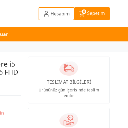
0
Sepetim
Hesabım
suar
re i5
6 FHD
TESLİMAT BİLGİLERİ
Ürününüz gün içerisinde teslim
edilir
in