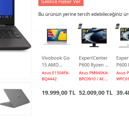
Gelince Haber Ver
Bu ürünün yerine tercih edebileceğiniz ür
Yeni
Yeni
Vivobook Go
ExpertCenter
Exper
15 AMD
P600 Ryzen AI
P600 
Ryzen 5
7-350 32GB
5-330
Asus E1504FA-
Asus PM640KA-
Asus 
7520U 8GB
512GB 23.8
512GB
BQ4442
BPC0910 / AI 50
WPC01
TOPs
50 TO
512GB 15.6
FreeDos
Free
19.999,00 TL
52.009,00 TL
39.4
FreeDos
Siyah AI-
Beyaz
E1504FA-
Powered AIO
Powe
BQ4442
Bilgisayar
Bilgis
Laptop
PM640KA
PM64