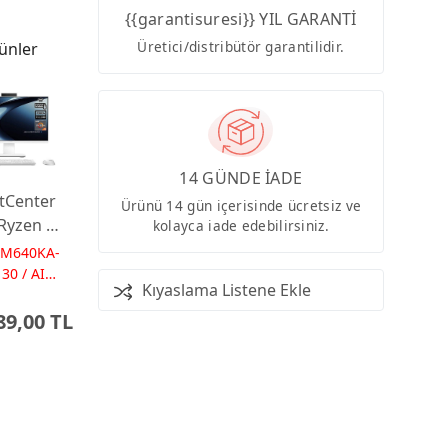
{{garantisuresi}} YIL GARANTİ
Üretici/distribütör garantilidir.
ünler
14 GÜNDE İADE
tCenter
Ürünü 14 gün içerisinde ücretsiz ve
Ryzen AI
kolayca iade edebilirsiniz.
 16GB
PM640KA-
 23.8
30 / AI
Kıyaslama Listene Ekle
Ps
Dos
89,00 TL
 AI-
red AIO
ayar
0KA