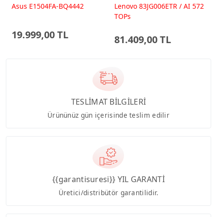
512GB 15.6 FreeDos
RTX5060 15.6 IPS FHD
Asus E1504FA-BQ4442
Lenovo 83JG006ETR / AI 572
E1504FA-BQ4442 Laptop
FreeDos Gaming
TOPs
Dizüstü Bilgisayar
19.999,00 TL
81.409,00 TL
TESLİMAT BİLGİLERİ
Ürününüz gün içerisinde teslim edilir
{{garantisuresi}} YIL GARANTİ
Üretici/distribütör garantilidir.