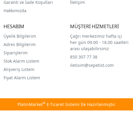
Garanti ve İade Koşulları
İletişim
Hakkımızda
HESABIM
MÜŞTERİ HİZMETLERİ
Üyelik Bilgilerim
Çağrı merkezimiz hafta içi
her gün 09.00 - 18.00 saatleri
Adres Bilgilerim
arası ulaşabilirsiniz
Siparişlerim
850 307 77 38
Stok Alarm Listem
iletisim@sepetist.com
Alışveriş Listem
Fiyat Alarm Listem
®
PlatinMarket
E-Ticaret Sistemi
İle Hazırlanmıştır.