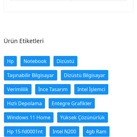
Ürün Etiketleri
Hp
Notebook
Dizüstü
Taşınabilir Bilgisayar
Dizüstü Bilgisayar
Verimlilik
İnce Tasarım
Intel İşlemci
Hızlı Depolama
Entegre Grafikler
Windows 11 Home
Yüksek Çözünürlük
Hp 15-fd0001nt
Intel N200
4gb Ram