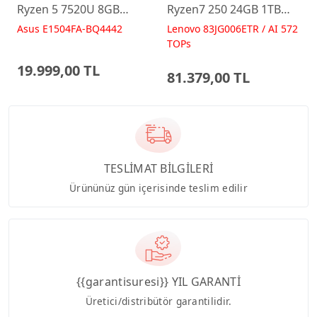
Ryzen 5 7520U 8GB
Ryzen7 250 24GB 1TB
512GB 15.6 FreeDos
RTX5060 15.6 IPS FHD
Asus E1504FA-BQ4442
Lenovo 83JG006ETR / AI 572
E1504FA-BQ4442 Laptop
FreeDos Gaming
TOPs
Dizüstü Bilgisayar
19.999,00 TL
81.379,00 TL
TESLİMAT BİLGİLERİ
Ürününüz gün içerisinde teslim edilir
{{garantisuresi}} YIL GARANTİ
Üretici/distribütör garantilidir.