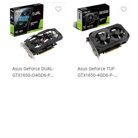
Asus GeForce DUAL-
Asus GeForce TUF-
GTX1650-O4GD6-P
GTX1650-4GD6-P-
GTX1650 4GB GDDR6
Gaming GTX1650 4GB
128B Ekran Kartı
GDDR6 128B Gaming
Ekran Kartı