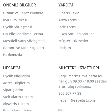
ÖNEMLİ BİLGİLER
YARDIM
Gizlilik ve Çerez Politikası
Sipariş Takibi
KVKK Politikası
Arıza Formu
Üyelik Sözleşmesi
İade Formu
Ön Bilgilendirme Formu
Sıkça Sorulan Sorular
Mesafeli Satış Sözleşmesi
Müşteri Hizmetleri
Garanti ve İade Koşulları
İletişim
Hakkımızda
HESABIM
MÜŞTERİ HİZMETLERİ
Üyelik Bilgilerim
Çağrı merkezimiz hafta içi
her gün 09.00 - 18.00 saatleri
Adres Bilgilerim
arası ulaşabilirsiniz
Siparişlerim
850 307 77 38
Stok Alarm Listem
iletisim@sepetist.com
Alışveriş Listem
Fiyat Alarm Listem